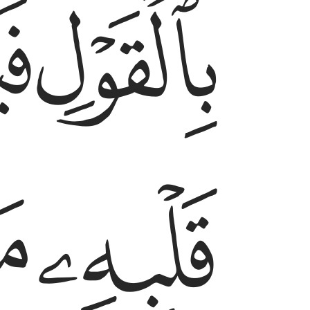
ﱜ
ﱝ
ﱠ
ﱡ