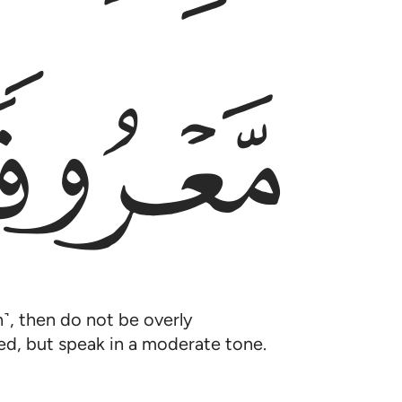
ﱤ
h˺, then do not be overly
ed, but speak in a moderate tone.