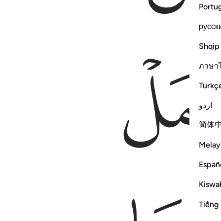
Portu
русск
Shqip
ภาษา
Türkç
اردو
简体
Melay
Españ
Kiswah
Tiếng 