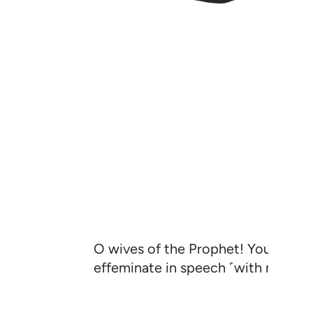
O wives of the Prophet! You are not
effeminate in speech ˹with men˺ or