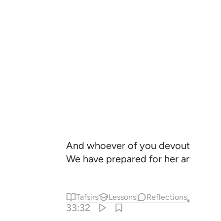
And whoever of you devoutly obeys
We have prepared for her an honou
Tafsirs
Lessons
Reflections
Qira'at
33:32