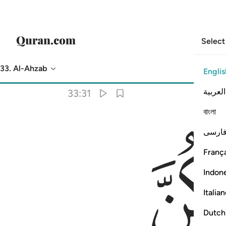
Select
33. Al-Ahzab
Englis
Translation
: Dr. Mustafa Khattab
العربية
33:31
বাংলা
ارسی
França
Indon
Italia
Dutch