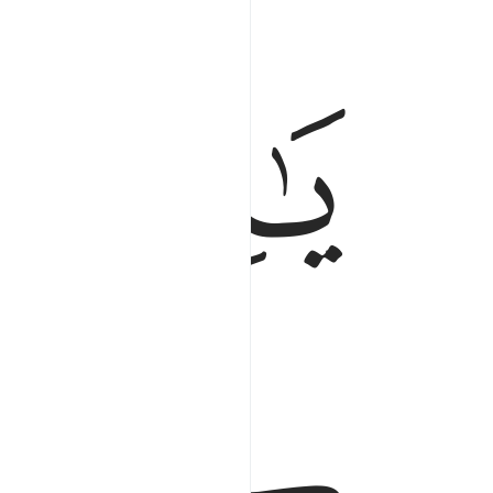
ﱑ
يا نساء النبي لستن كاحد من النساء ان اتقيتن فل
يَـٰنِسَآءَ ٱلنَّبِىِّ لَسْتُنَّ كَأَحَدٍۢ مِّنَ ٱلنِّسَآءِ ۚ إِنِ ٱ
ﱔ