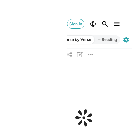
Sign in
Verse by Verse
Reading
ﱁ ﱂ
ومن يقنت منكن لله ورسوله وتعمل صالحا نوتها اجره
وَمَن يَقْنُتْ مِنكُنَّ لِلَّهِ وَرَسُولِهِۦ وَتَعْمَلْ صَـٰلِحًۭا نُّؤْتِ