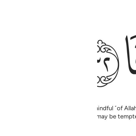
ﱥ
 like any other women: if you are mindful ˹of Alla
 those with sickness in their hearts may be tempt