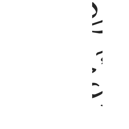
ﱉ
ﱊ
ﱌ
ﱍ