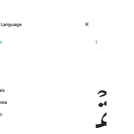
 Language
Sign in
Page
422
Juz
22
/
Hizb
43
h
ﱃ
ﱄ
۞ ا مرتين واعتدنا لها رزقا كريما ٣١
ف
۞ هَآ أَجْرَهَا مَرَّتَيْنِ وَأَعْتَدْنَا لَهَا رِزْقًۭا كَرِيمًۭا ٣١
is
esia
no