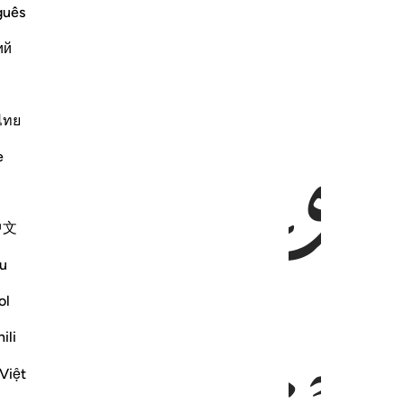
guês
ий
ﱇ
ไทย
e
中文
u
ol
ili
Việt