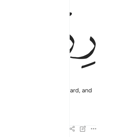
ﱎ
ﱏ
 grant her double the reward, and