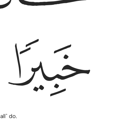
ﱜ
ll˺ do.