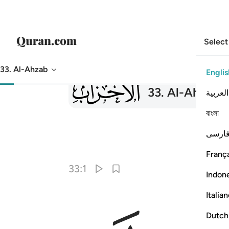
Select
33. Al-Ahzab
Englis
033
33
.
Al-Ahzab
T
العربية
বাংলা
ارسی
França
33:1
Indon
Italia
Dutch