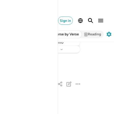
Sign in
Verse by Verse
Reading
Info
Listen
Translation
: Dr. Mustafa Khattab
يا ايها النبي اتق الله ولا تطع الكافرين والمنافقين ا
يَـٰٓأَيُّهَا ٱلنَّبِىُّ ٱتَّقِ ٱللَّهَ وَلَا تُطِعِ ٱلْكَـٰفِرِينَ وَٱلْمُنَ