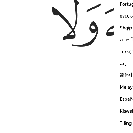
ﱅ
Portu
русск
Shqip
ภาษา
Türkç
اردو
简体
Melay
Españ
Kiswah
Tiếng 