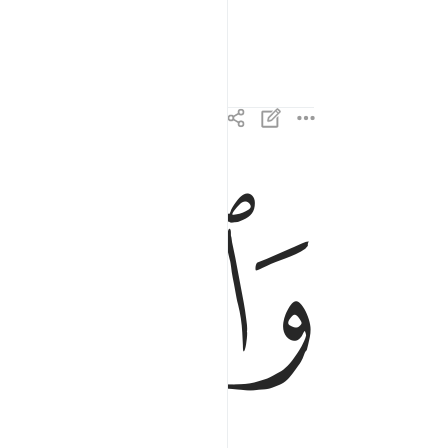
ﱐ
واتبع ما يوحى اليك من ربك ان الله كان بما تعملون 
وَٱتَّبِعْ مَا يُوحَىٰٓ إِلَيْكَ مِن رَّبِّكَ ۚ إِنَّ ٱللَّهَ كَانَ بِمَا ت