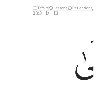
Tafsirs
Lessons
Reflections
Qira'at
33:3