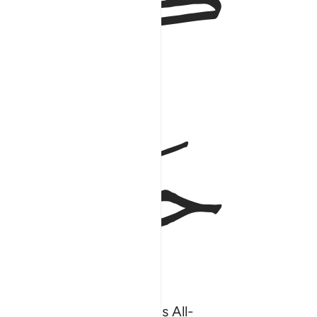
ﱌ
ﱎ
ypocrites. Indeed, Allah is All-