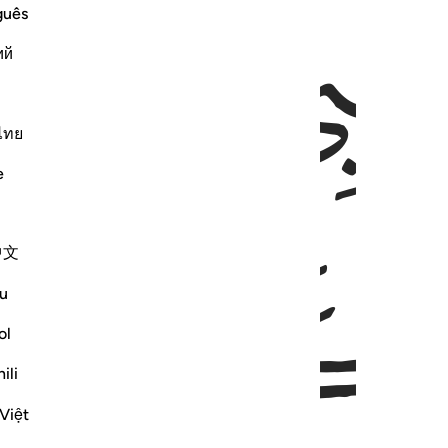
ﱃ
ﱄ
guês
ий
ไทย
e
中文
u
ol
ili
Việt