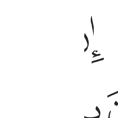
ﱗ
ﱘ
ﱚ
ﱛ