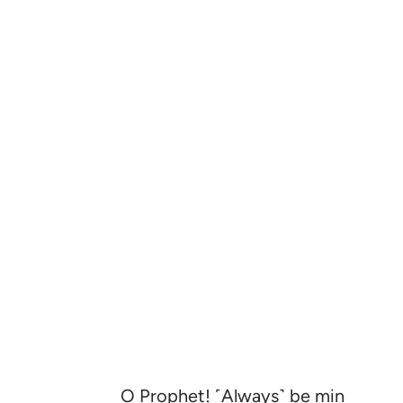
O Prophet! ˹Always˺ be mindful of Al