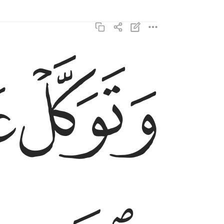
ﱞ
ﱟ
وتوكل على الله وكفى بالله وكيلا ٣
وَتَوَكَّلْ عَلَى ٱللَّهِ ۚ وَكَفَىٰ بِٱللَّهِ وَكِيلًۭا ٣