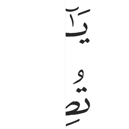
ﱁ
ﱂ
ﱆ
ﱇ