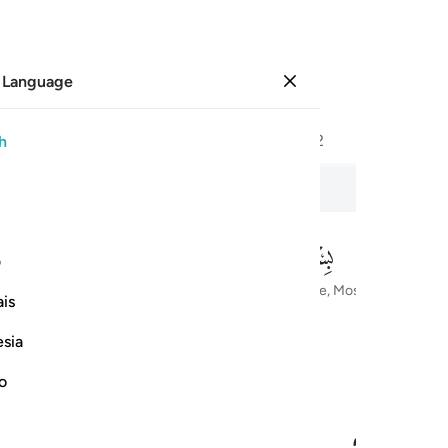
 Language
Sign in
Page
418
Juz
21
/
Hizb
42
h
he Combined Forces
ف
In the Name of Allah—the Most Compassionate, Most Merciful
is
esia
no
ن الله كان عليما حكيما ١
ـٰفِقِينَ ۗ إِنَّ ٱللَّهَ كَانَ عَلِيمًا حَكِيمًۭا ١