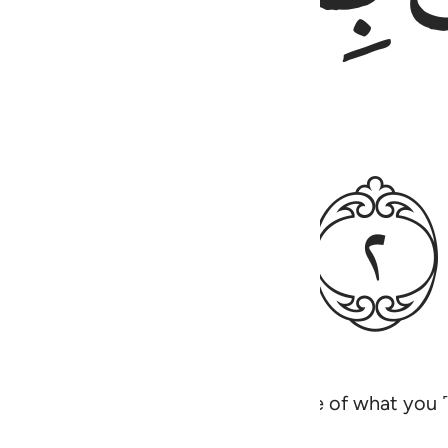
ﱝ
 your Lord. Surely Allah is All-Aware of what you ˹a