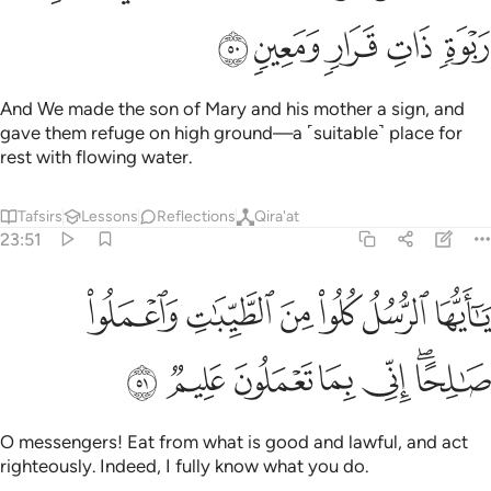
ﲌ
ﲍ
ﲎ
ﲏ
ﲐ
And We made the son of Mary and his mother a sign, and
gave them refuge on high ground—a ˹suitable˺ place for
rest with flowing water.
Tafsirs
Lessons
Reflections
Qira'at
23:51
ﲑ
ﲒ
ﲓ
ﲔ
ﲕ
ﲖ
ا ايها الرسل كلوا من الطيبات واعملوا صالحا اني بما تعملون عليم ٥١
َـٰٓأَيُّهَا ٱلرُّسُلُ كُلُوا۟ مِنَ ٱلطَّيِّبَـٰتِ وَٱعْمَلُوا۟ صَـٰلِحًا ۖ إِنِّى بِمَا تَعْمَلُونَ 
ﲗﲘ
ﲙ
ﲚ
ﲛ
ﲜ
ﲝ
O messengers! Eat from what is good and lawful, and act
righteously. Indeed, I fully know what you do.