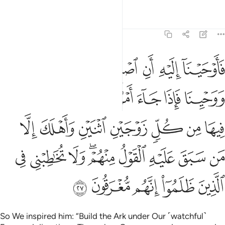
Tafsirs
Lessons
Reflections
23:27
ﲼ
ﲽ
ﲾ
ﲿ
ﳀ
ﳁ
اوحينا اليه ان اصنع الفلك باعيننا ووحينا فاذا جاء امرنا وفار التنور 
َأَوْحَيْنَآ إِلَيْهِ أَنِ ٱصْنَعِ ٱلْفُلْكَ بِأَعْيُنِنَا وَوَحْيِنَا فَإِذَا جَآءَ أَمْرُنَا وَفَارَ ٱ
ﳂ
ﳃ
ﳄ
ﳅ
ﳆ
ﳇ
ﳈ
ﳉ
ﳊ
ﳋ
ﳌ
ﳍ
ﳎ
ﳏ
ﳐ
ﳑ
ﳒ
ﳓ
ﳔﳕ
ﳖ
ﳗ
ﳘ
ﳙ
ﳚ
ﳛ
ﳜ
ﳝ
So We inspired him: “Build the Ark under Our ˹watchful˺