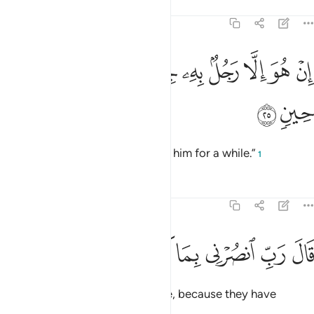
Tafsirs
Lessons
Reflections
23:25
ﲫ
ﲬ
ﲭ
ﲮ
ﲯ
ﲰ
ن هو الا رجل به جنة فتربصوا به حتى حين ٢٥
ﲱ
ﲲ
ﲳ
ِنْ هُوَ إِلَّا رَجُلٌۢ بِهِۦ جِنَّةٌۭ فَتَرَبَّصُوا۟ بِهِۦ حَتَّىٰ حِينٍۢ ٢٥
ﲴ
ﲵ
He is simply insane, so bear with him for a while.”
1
Tafsirs
Lessons
Reflections
23:26
ﲶ
ﲷ
ﲸ
ال رب انصرني بما كذبون ٢٦
ﲹ
ﲺ
ﲻ
َالَ رَبِّ ٱنصُرْنِى بِمَا كَذَّبُونِ ٢٦
Noah prayed, “My Lord! Help me, because they have
denied ˹me˺.”