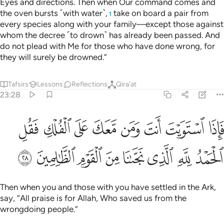
Eyes and directions. Then when Our command comes and
the oven bursts ˹with water˺,
take on board a pair from
1
every species along with your family—except those against
whom the decree ˹to drown˺ has already been passed. And
do not plead with Me for those who have done wrong, for
they will surely be drowned.”
Tafsirs
Lessons
Reflections
Qira'at
23:28
ﱁ
ﱂ
ﱃ
ﱄ
ﱅ
ﱆ
ﱇ
ﱈ
اذا استويت انت ومن معك على الفلك فقل الحمد لله الذي نجانا من القوم
َإِذَا ٱسْتَوَيْتَ أَنتَ وَمَن مَّعَكَ عَلَى ٱلْفُلْكِ فَقُلِ ٱلْحَمْدُ لِلَّهِ ٱلَّذِى
ﱉ
ﱊ
ﱋ
ﱌ
ﱍ
ﱎ
ﱏ
ﱐ
Then when you and those with you have settled in the Ark,
say, “All praise is for Allah, Who saved us from the
wrongdoing people.”