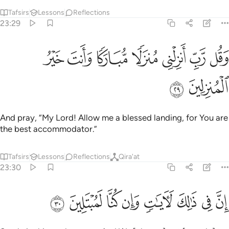
Tafsirs
Lessons
Reflections
23:29
ﱑ
ﱒ
ﱓ
ﱔ
ﱕ
قل رب انزلني منزلا مباركا وانت خير المنزلين ٢٩
ﱖ
ﱗ
َقُل رَّبِّ أَنزِلْنِى مُنزَلًۭا مُّبَارَكًۭا وَأَنتَ خَيْرُ ٱلْمُنزِلِينَ ٢٩
ﱘ
ﱙ
And pray, “My Lord! Allow me a blessed landing, for You are
the best accommodator.”
Tafsirs
Lessons
Reflections
Qira'at
23:30
ﱚ
ﱛ
ﱜ
ﱝ
ﱞ
ن في ذالك لايات وان كنا لمبتلين ٣٠
ﱟ
ﱠ
ﱡ
ِنَّ فِى ذَٰلِكَ لَـَٔايَـٰتٍۢ وَإِن كُنَّا لَمُبْتَلِينَ ٣٠