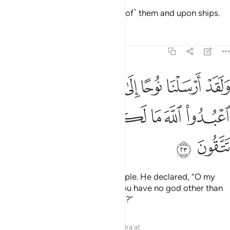
And you are carried upon ˹some of˺ them and upon ships.
Tafsirs
Lessons
Reflections
23:23
ﱾ
ﱿ
ﲀ
ﲁ
ﲂ
ﲃ
ﲄ
لقد ارسلنا نوحا الى قومه فقال يا قوم اعبدوا الله ما لكم من الاه غيره اف
َلَقَدْ أَرْسَلْنَا نُوحًا إِلَىٰ قَوْمِهِۦ فَقَالَ يَـٰقَوْمِ ٱعْبُدُوا۟ ٱللَّهَ مَا لَكُم مِّنْ إِلَـٰهٍ غَيْرُهُۥٓ ۖ
ﲅ
ﲆ
ﲇ
ﲈ
ﲉ
ﲊ
ﲋﲌ
ﲍ
ﲎ
ﲏ
Indeed, We sent Noah to his people. He declared, “O my
people! Worship Allah ˹alone˺. You have no god other than
Him. Will you not then fear ˹Him˺?”
Tafsirs
Lessons
Reflections
Qira'at