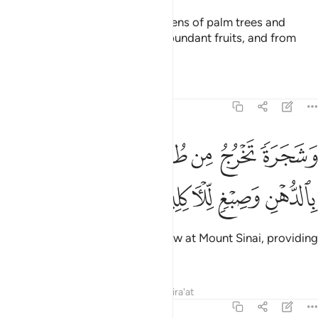
With it We produce for you gardens of palm trees and
grapevines, in which there are abundant fruits, and from
which you may eat,
Tafsirs
Lessons
Reflections
23:20
ﱞ
ﱟ
ﱠ
ﱡ
ﱢ
شجرة تخرج من طور سيناء تنبت بالدهن وصبغ للاكلين ٢٠
ﱣ
َشَجَرَةًۭ تَخْرُجُ مِن طُورِ سَيْنَآءَ تَنۢبُتُ بِٱلدُّهْنِ وَصِبْغٍۢ لِّلْـَٔاكِلِينَ ٢٠
ﱤ
ﱥ
ﱦ
ﱧ
as well as ˹olive˺ trees which grow at Mount Sinai, providing
oil and a condiment to eat.
Tafsirs
Lessons
Reflections
Qira'at
23:21