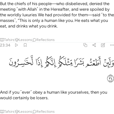
But the chiefs of his people—who disbelieved, denied the
meeting ˹with Allah˺ in the Hereafter, and were spoiled by
the worldly luxuries We had provided for them—said ˹to the
masses˺, “This is only a human like you. He eats what you
eat, and drinks what you drink.
Tafsirs
Lessons
Reflections
23:34
ﲓ
ﲔ
ﲕ
ﲖ
ﲗ
لين اطعتم بشرا مثلكم انكم اذا لخاسرون ٣٤
ﲘ
ﲙ
َلَئِنْ أَطَعْتُم بَشَرًۭا مِّثْلَكُمْ إِنَّكُمْ إِذًۭا لَّخَـٰسِرُونَ ٣٤
ﲚ
And if you ˹ever˺ obey a human like yourselves, then you
would certainly be losers.
Tafsirs
Lessons
Reflections