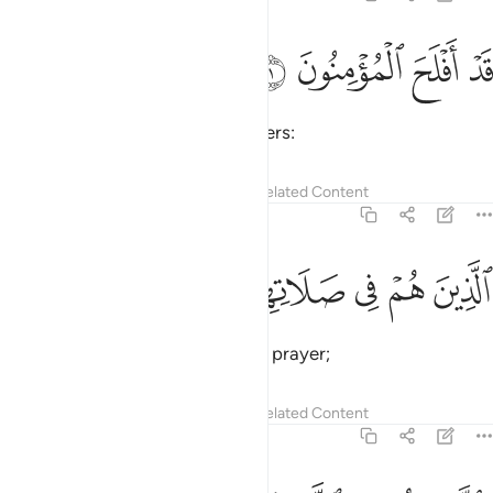
ﱁ
ﱂ
د افلح المومنون ١
ﱃ
ﱄ
َدْ أَفْلَحَ ٱلْمُؤْمِنُونَ ١
Successful indeed are the believers:
Tafsirs
Lessons
Reflections
Related Content
23:2
ﱅ
ﱆ
ﱇ
لذين هم في صلاتهم خاشعون ٢
ﱈ
ﱉ
ﱊ
لَّذِينَ هُمْ فِى صَلَاتِهِمْ خَـٰشِعُونَ ٢
those who humble themselves in prayer;
Tafsirs
Lessons
Reflections
Related Content
23:3
الذين هم عن اللغو معرضون ٣