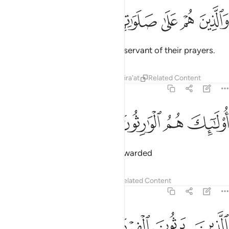
ﱴ
ﱵ
ﱶ
الذين هم على صلواتهم يحافظون ٩
ﱷ
ﱸ
ﱹ
َٱلَّذِينَ هُمْ عَلَىٰ صَلَوَٰتِهِمْ يُحَافِظُونَ ٩
and those who are ˹properly˺ observant of their prayers.
Tafsirs
Lessons
Reflections
Qira'at
Related Content
23:10
ﱺ
ولايك هم الوارثون ١٠
ﱻ
ﱼ
ﱽ
ُو۟لَـٰٓئِكَ هُمُ ٱلْوَٰرِثُونَ ١٠
These are the ones who will be awarded
Tafsirs
Lessons
Reflections
Related Content
23:11
ﱾ
ﱿ
لذين يرثون الفردوس هم فيها خالدون ١١
ﲀ
ﲁ
ﲂ
ﲃ
لَّذِينَ يَرِثُونَ ٱلْفِرْدَوْسَ هُمْ فِيهَا خَـٰلِدُونَ ١١