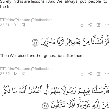
Surely in this are lessons.
And We ˹always˺ put ˹people˺ to
1
the test.
Tafsirs
Lessons
Reflections
23:31
ﱢ
ﱣ
ﱤ
ﱥ
م انشانا من بعدهم قرنا اخرين ٣١
ﱦ
ﱧ
ﱨ
ُمَّ أَنشَأْنَا مِنۢ بَعْدِهِمْ قَرْنًا ءَاخَرِينَ ٣١
Then We raised another generation after them,
Tafsirs
Lessons
Reflections
23:32
ﱩ
ﱪ
ﱫ
ﱬ
ﱭ
ﱮ
ﱯ
ﱰ
ﱱ
ارسلنا فيهم رسولا منهم ان اعبدوا الله ما لكم من الاه غيره افلا تتقون ٣٢
َأَرْسَلْنَا فِيهِمْ رَسُولًۭا مِّنْهُمْ أَنِ ٱعْبُدُوا۟ ٱللَّهَ مَا لَكُم مِّنْ إِلَـٰهٍ غَيْرُهُۥٓ ۖ أَفَلَا تَتَّقُون
ﱲ
ﱳ
ﱴﱵ
ﱶ
ﱷ
ﱸ