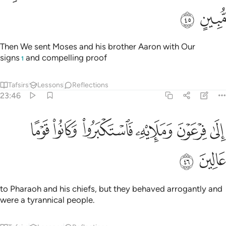
ﱧ
ﱨ
Then We sent Moses and his brother Aaron with Our
signs
and compelling proof
1
Tafsirs
Lessons
Reflections
23:46
ﱩ
ﱪ
ﱫ
ﱬ
لى فرعون ومليه فاستكبروا وكانوا قوما عالين ٤٦
ﱭ
ﱮ
ِلَىٰ فِرْعَوْنَ وَمَلَإِي۟هِۦ فَٱسْتَكْبَرُوا۟ وَكَانُوا۟ قَوْمًا عَالِينَ ٤٦
ﱯ
ﱰ
to Pharaoh and his chiefs, but they behaved arrogantly and
were a tyrannical people.