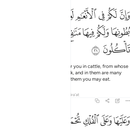
ﱨ
ﱩ
ﱪ
ﱫ
ﱬﱭ
ﱮ
ﱯ
ﱰ
ان لكم في الانعام لعبرة نسقيكم مما في بطونها ولكم فيها منافع كثيرة و
َإِنَّ لَكُمْ فِى ٱلْأَنْعَـٰمِ لَعِبْرَةًۭ ۖ نُّسْقِيكُم مِّمَّا فِى بُطُونِهَا وَلَكُمْ فِيهَا مَنَـٰفِ
ﱱ
ﱲ
ﱳ
ﱴ
ﱵ
ﱶ
ﱷ
ﱸ
And there is certainly a lesson for you in cattle, from whose
bellies We give you ˹milk˺ to drink, and in them are many
other benefits for you, and from them you may eat.
Tafsirs
Lessons
Reflections
Qira'at
23:22
ﱹ
ﱺ
ﱻ
عليها وعلى الفلك تحملون ٢٢
ﱼ
ﱽ
َعَلَيْهَا وَعَلَى ٱلْفُلْكِ تُحْمَلُونَ ٢٢