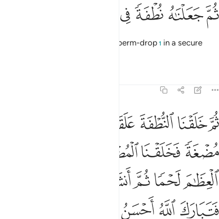
ﲍ
ﲎ
ﲏ
م جعلناه نطفة في قرار مكين ١٣
ﲐ
ﲑ
ﲒ
ﲓ
ُمَّ جَعَلْنَـٰهُ نُطْفَةًۭ فِى قَرَارٍۢ مَّكِينٍۢ ١٣
then placed each ˹human˺ as a sperm-drop
in a secure
1
place,
Tafsirs
Lessons
Reflections
23:14
ﲔ
ﲕ
ﲖ
ﲗ
ﲘ
ﲙ
م خلقنا النطفة علقة فخلقنا العلقة مضغة فخلقنا المضغة عظاما فكسونا 
ُمَّ خَلَقْنَا ٱلنُّطْفَةَ عَلَقَةًۭ فَخَلَقْنَا ٱلْعَلَقَةَ مُضْغَةًۭ فَخَلَقْنَا ٱلْمُض
ﲚ
ﲛ
ﲜ
ﲝ
ﲞ
ﲟ
ﲠ
ﲡ
ﲢ
ﲣ
ﲤﲥ
ﲦ
ﲧ
ﲨ
ﲩ
ﲪ