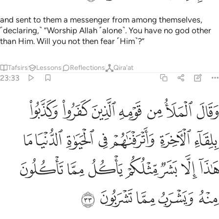
and sent to them a messenger from among themselves,
˹declaring,˺ “Worship Allah ˹alone˺. You have no god other
than Him. Will you not then fear ˹Him˺?”
Tafsirs
Lessons
Reflections
Qira'at
23:33
ﱹ
ﱺ
ﱻ
ﱼ
ﱽ
ﱾ
ﱿ
قال الملا من قومه الذين كفروا وكذبوا بلقاء الاخرة واترفناهم في الحيا
َقَالَ ٱلْمَلَأُ مِن قَوْمِهِ ٱلَّذِينَ كَفَرُوا۟ وَكَذَّبُوا۟ بِلِقَآءِ ٱلْـَٔاخِرَةِ وَأَتْرَفْنَـٰهُمْ ف
ﲀ
ﲁ
ﲂ
ﲃ
ﲄ
ﲅ
ﲆ
ﲇ
ﲈ
ﲉ
ﲊ
ﲋ
ﲌ
ﲍ
ﲎ
ﲏ
ﲐ
ﲑ
ﲒ