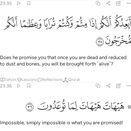
23:35
ﲛ
ﲜ
ﲝ
ﲞ
ﲟ
ﲠ
يعدكم انكم اذا متم وكنتم ترابا وعظاما انكم مخرجون ٣٥
ﲡ
ﲢ
َيَعِدُكُمْ أَنَّكُمْ إِذَا مِتُّمْ وَكُنتُمْ تُرَابًۭا وَعِظَـٰمًا أَنَّكُم مُّخْرَجُونَ ٣٥
ﲣ
ﲤ
Does he promise you that once you are dead and reduced
to dust and bones, you will be brought forth ˹alive˺?
Tafsirs
Lessons
Reflections
Qira'at
23:36
ﲥ ﲦ
ﲧ
۞ يهات هيهات لما توعدون ٣٦
ﲨ
ﲩ
ﲪ
۞ َيْهَاتَ هَيْهَاتَ لِمَا تُوعَدُونَ ٣٦
Impossible, simply impossible is what you are promised!