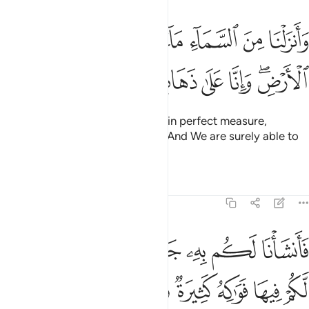
ﱁ
ﱂ
ﱃ
ﱄ
ﱅ
ﱆ
ﱇ
انزلنا من السماء ماء بقدر فاسكناه في الارض وانا على ذهاب به لقادرون
َأَنزَلْنَا مِنَ ٱلسَّمَآءِ مَآءًۢ بِقَدَرٍۢ فَأَسْكَنَّـٰهُ فِى ٱلْأَرْضِ ۖ وَإِنَّا عَلَىٰ ذَهَابٍۭ بِهِۦ لَقَـٰدِر
ﱈﱉ
ﱊ
ﱋ
ﱌ
ﱍ
ﱎ
ﱏ
We send down rain from the sky in perfect measure,
causing it to soak into the earth. And We are surely able to
take it away.
Tafsirs
Lessons
Reflections
23:19
ﱐ
ﱑ
ﱒ
ﱓ
ﱔ
ﱕ
ﱖ
انشانا لكم به جنات من نخيل واعناب لكم فيها فواكه كثيرة ومنها تاكلون 
َأَنشَأْنَا لَكُم بِهِۦ جَنَّـٰتٍۢ مِّن نَّخِيلٍۢ وَأَعْنَـٰبٍۢ لَّكُمْ فِيهَا فَوَٰكِهُ كَثِيرَةٌۭ وَم
ﱗ
ﱘ
ﱙ
ﱚ
ﱛ
ﱜ
ﱝ