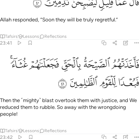
ﳉ
ﳊ
ﳋ
ﳌ
ﳍ
ﳎ
َالَ عَمَّا قَلِيلٍۢ لَّيُصْبِحُنَّ نَـٰدِمِينَ ٤٠
Allah responded, “Soon they will be truly regretful.”
Tafsirs
Lessons
Reflections
23:41
ﳏ
ﳐ
ﳑ
ﳒ
اخذتهم الصيحة بالحق فجعلناهم غثاء فبعدا للقوم الظالمين ٤١
ﳓﳔ
َأَخَذَتْهُمُ ٱلصَّيْحَةُ بِٱلْحَقِّ فَجَعَلْنَـٰهُمْ غُثَآءًۭ ۚ فَبُعْدًۭا لِّلْقَ
ﳕ
ﳖ
ﳗ
ﳘ
Then the ˹mighty˺ blast overtook them with justice, and We
reduced them to rubble. So away with the wrongdoing
people!
Tafsirs
Lessons
Reflections
23:42