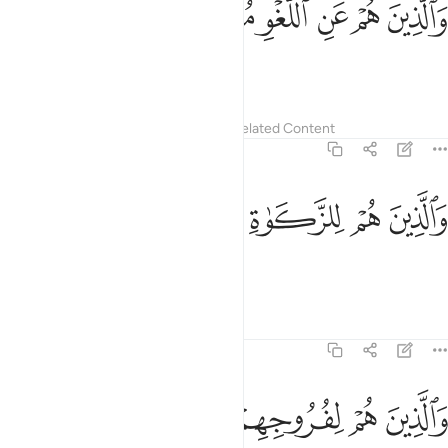
ﱋ
ﱌ
ﱍ
ﱎ
ﱏ
ﱐ
َٱلَّذِينَ هُمْ عَنِ ٱللَّغْوِ مُعْرِضُونَ ٣
those who avoid idle talk;
Tafsirs
Lessons
Reflections
Related Content
23:4
ﱑ
ﱒ
الذين هم للزكاة فاعلون ٤
ﱓ
ﱔ
ﱕ
َٱلَّذِينَ هُمْ لِلزَّكَوٰةِ فَـٰعِلُونَ ٤
those who pay alms-tax;
1
Tafsirs
Lessons
Reflections
23:5
ﱖ
ﱗ
الذين هم لفروجهم حافظون ٥
ﱘ
ﱙ
ﱚ
َٱلَّذِينَ هُمْ لِفُرُوجِهِمْ حَـٰفِظُونَ ٥