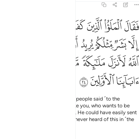
23:24
ﲐ
ﲑ
ﲒ
ﲓ
ﲔ
ﲕ
ﲖ
ﲗ
قال الملا الذين كفروا من قومه ما هاذا الا بشر مثلكم يريد ان يتفضل عليك
َقَالَ ٱلْمَلَؤُا۟ ٱلَّذِينَ كَفَرُوا۟ مِن قَوْمِهِۦ مَا هَـٰذَآ إِلَّا بَشَرٌۭ مِّ
ﲘ
ﲙ
ﲚ
ﲛ
ﲜ
ﲝ
ﲞ
ﲟ
ﲠ
ﲡ
ﲢ
ﲣ
ﲤ
ﲥ
ﲦ
ﲧ
ﲨ
ﲩ
ﲪ
But the disbelieving chiefs of his people said ˹to the
masses˺, “This is only a human like you, who wants to be
superior to you. Had Allah willed, He could have easily sent
down angels ˹instead˺. We have never heard of this in ˹the
history of˺ our forefathers.