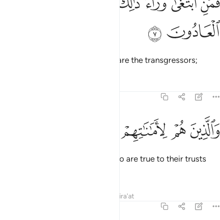
ﱦ
ﱧ
ﱨ
ﱩ
ﱪ
ﱫ
َمَنِ ٱبْتَغَىٰ وَرَآءَ ذَٰلِكَ فَأُو۟لَـٰٓئِكَ هُمُ ٱلْعَادُونَ ٧
ﱬ
ﱭ
but whoever seeks beyond that are the transgressors;
Tafsirs
Lessons
Reflections
23:8
ﱮ
ﱯ
ﱰ
الذين هم لاماناتهم وعهدهم راعون ٨
ﱱ
ﱲ
ﱳ
َٱلَّذِينَ هُمْ لِأَمَـٰنَـٰتِهِمْ وَعَهْدِهِمْ رَٰعُونَ ٨
˹the believers are also˺ those who are true to their trusts
and covenants;
Tafsirs
Lessons
Reflections
Qira'at
23:9