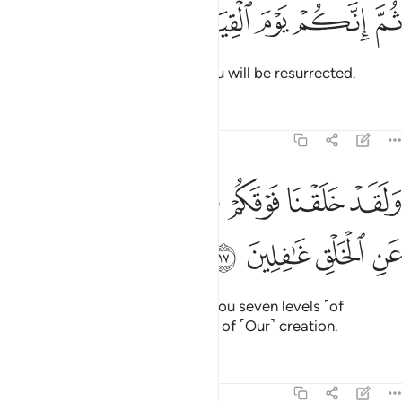
ﲱ
ﲲ
ﲳ
م انكم يوم القيامة تبعثون ١٦
ﲴ
ﲵ
ﲶ
ُمَّ إِنَّكُمْ يَوْمَ ٱلْقِيَـٰمَةِ تُبْعَثُونَ ١٦
then on the Day of Judgment you will be resurrected.
Tafsirs
Lessons
Reflections
23:17
ﲷ
ﲸ
ﲹ
ﲺ
ﲻ
لقد خلقنا فوقكم سبع طرايق وما كنا عن الخلق غافلين ١٧
ﲼ
ﲽ
َلَقَدْ خَلَقْنَا فَوْقَكُمْ سَبْعَ طَرَآئِقَ وَمَا كُنَّا عَنِ ٱلْخَلْقِ غَـٰفِلِينَ ١٧
ﲾ
ﲿ
ﳀ
ﳁ
And indeed, We created above you seven levels ˹of
heaven˺. We are never unmindful of ˹Our˺ creation.
Tafsirs
Lessons
Reflections
23:18