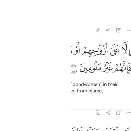
those who guard their chastity
1
Tafsirs
Lessons
Reflections
23:6
ﱛ
ﱜ
ﱝ
ﱞ
ﱟ
ﱠ
لا على ازواجهم او ما ملكت ايمانهم فانهم غير ملومين ٦
ﱡ
ِلَّا عَلَىٰٓ أَزْوَٰجِهِمْ أَوْ مَا مَلَكَتْ أَيْمَـٰنُهُمْ فَإِنَّهُمْ غَيْرُ مَلُومِينَ ٦
ﱢ
ﱣ
ﱤ
ﱥ
except with their wives or those ˹bondwomen˺ in their
possession,
for then they are free from blame,
1
Tafsirs
Lessons
Reflections
23:7
من ابتغى وراء ذالك فاولايك هم العادون ٧