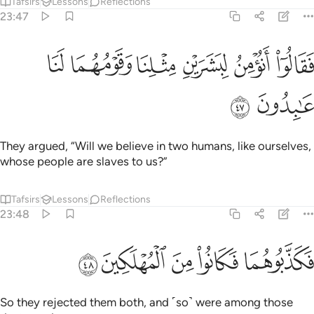
Tafsirs
Lessons
Reflections
23:47
ﱱ
ﱲ
ﱳ
ﱴ
قالوا انومن لبشرين مثلنا وقومهما لنا عابدون ٤٧
ﱵ
ﱶ
َقَالُوٓا۟ أَنُؤْمِنُ لِبَشَرَيْنِ مِثْلِنَا وَقَوْمُهُمَا لَنَا عَـٰبِدُونَ ٤٧
ﱷ
ﱸ
They argued, “Will we believe in two humans, like ourselves,
whose people are slaves to us?”
Tafsirs
Lessons
Reflections
23:48
ﱹ
ﱺ
كذبوهما فكانوا من المهلكين ٤٨
ﱻ
ﱼ
ﱽ
َكَذَّبُوهُمَا فَكَانُوا۟ مِنَ ٱلْمُهْلَكِينَ ٤٨
So they rejected them both, and ˹so˺ were among those