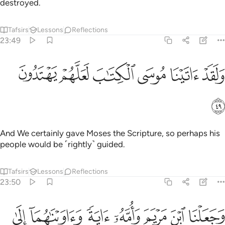
destroyed.
Tafsirs
Lessons
Reflections
23:49
ﱾ
ﱿ
ﲀ
لقد اتينا موسى الكتاب لعلهم يهتدون ٤٩
ﲁ
ﲂ
ﲃ
َلَقَدْ ءَاتَيْنَا مُوسَى ٱلْكِتَـٰبَ لَعَلَّهُمْ يَهْتَدُونَ ٤٩
ﲄ
And We certainly gave Moses the Scripture, so perhaps his
people would be ˹rightly˺ guided.
Tafsirs
Lessons
Reflections
23:50
ﲅ
ﲆ
ﲇ
ﲈ
ﲉ
ﲊ
جعلنا ابن مريم وامه اية واويناهما الى ربوة ذات قرار ومعين ٥٠
ﲋ
َجَعَلْنَا ٱبْنَ مَرْيَمَ وَأُمَّهُۥٓ ءَايَةًۭ وَءَاوَيْنَـٰهُمَآ إِلَىٰ رَبْوَةٍۢ ذَاتِ قَرَارٍۢ 