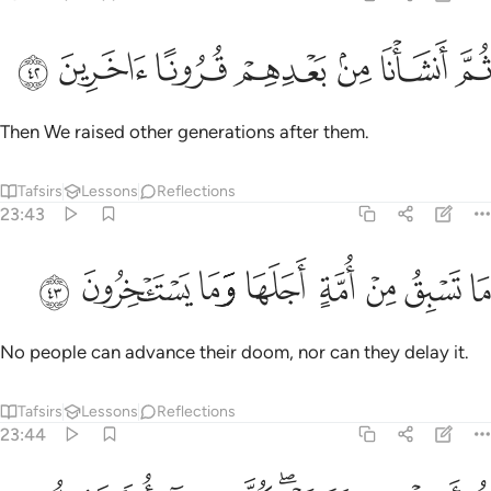
ﳙ
ﳚ
ﳛ
م انشانا من بعدهم قرونا اخرين ٤٢
ﳜ
ﳝ
ﳞ
ﳟ
ُمَّ أَنشَأْنَا مِنۢ بَعْدِهِمْ قُرُونًا ءَاخَرِينَ ٤٢
Then We raised other generations after them.
Tafsirs
Lessons
Reflections
23:43
ﱁ
ﱂ
ﱃ
ﱄ
ﱅ
ا تسبق من امة اجلها وما يستاخرون ٤٣
ﱆ
ﱇ
ﱈ
َا تَسْبِقُ مِنْ أُمَّةٍ أَجَلَهَا وَمَا يَسْتَـْٔخِرُونَ ٤٣
No people can advance their doom, nor can they delay it.
Tafsirs
Lessons
Reflections
23:44
م ارسلنا رسلنا تترى كل ما جاء امة رسولها كذبوه فاتبعنا بعضهم بعضا وج