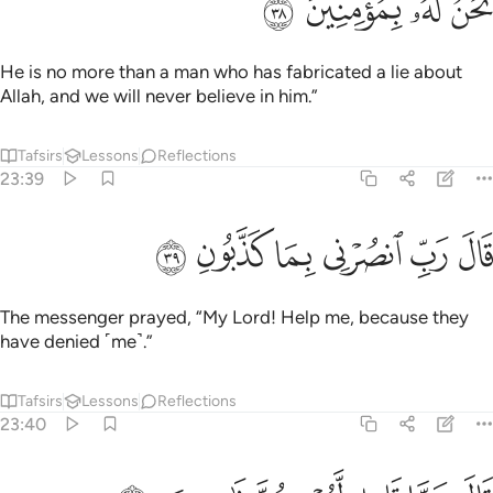
ﲿ
ﳀ
ﳁ
ﳂ
He is no more than a man who has fabricated a lie about
Allah, and we will never believe in him.”
Tafsirs
Lessons
Reflections
23:39
ﳃ
ﳄ
ﳅ
ال رب انصرني بما كذبون ٣٩
ﳆ
ﳇ
ﳈ
َالَ رَبِّ ٱنصُرْنِى بِمَا كَذَّبُونِ ٣٩
The messenger prayed, “My Lord! Help me, because they
have denied ˹me˺.”
Tafsirs
Lessons
Reflections
23:40
ال عما قليل ليصبحن نادمين ٤٠