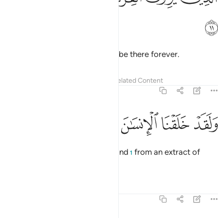
ﲄ
Paradise as their own.
They will be there forever.
1
Tafsirs
Lessons
Reflections
Related Content
23:12
ﲅ
ﲆ
ﲇ
ﲈ
لقد خلقنا الانسان من سلالة من طين ١٢
ﲉ
ﲊ
ﲋ
ﲌ
َلَقَدْ خَلَقْنَا ٱلْإِنسَـٰنَ مِن سُلَـٰلَةٍۢ مِّن طِينٍۢ ١٢
And indeed, We created humankind
from an extract of
1
clay,
Tafsirs
Lessons
Reflections
23:13