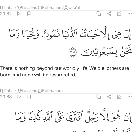
Tafsirs
Lessons
Reflections
Qira'at
23:37
ﲫ
ﲬ
ﲭ
ﲮ
ﲯ
ﲰ
ن هي الا حياتنا الدنيا نموت ونحيا وما نحن بمبعوثين ٣٧
ﲱ
ﲲ
ِنْ هِىَ إِلَّا حَيَاتُنَا ٱلدُّنْيَا نَمُوتُ وَنَحْيَا وَمَا نَحْنُ بِمَبْعُوثِينَ ٣٧
ﲳ
ﲴ
ﲵ
There is nothing beyond our worldly life. We die, others are
born, and none will be resurrected.
Tafsirs
Lessons
Reflections
23:38
ﲶ
ﲷ
ﲸ
ﲹ
ﲺ
ﲻ
ﲼ
ن هو الا رجل افترى على الله كذبا وما نحن له بمومنين ٣٨
ﲽ
ﲾ
ِنْ هُوَ إِلَّا رَجُلٌ ٱفْتَرَىٰ عَلَى ٱللَّهِ كَذِبًۭا وَمَا نَحْنُ لَهُۥ بِمُؤْمِنِينَ ٣٨