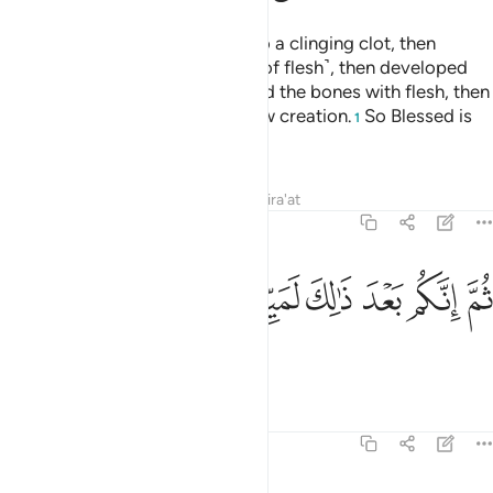
then We developed the drop into a clinging clot, then
developed the clot into a lump ˹of flesh˺, then developed
the lump into bones, then clothed the bones with flesh, then
We brought it into being as a new creation.
So Blessed is
1
Allah, the Best of Creators.
Tafsirs
Lessons
Reflections
Qira'at
23:15
ﲫ
ﲬ
ﲭ
م انكم بعد ذالك لميتون ١٥
ﲮ
ﲯ
ﲰ
ُمَّ إِنَّكُم بَعْدَ ذَٰلِكَ لَمَيِّتُونَ ١٥
After that you will surely die,
Tafsirs
Lessons
Reflections
23:16