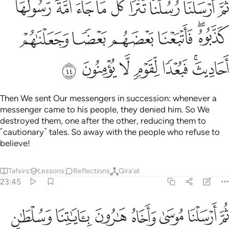
ﱉ
ﱊ
ﱋ
ﱌﱍ
ﱎ
ﱏ
ﱐ
ﱑ
ﱒ
ُمَّ أَرْسَلْنَا رُسُلَنَا تَتْرَا ۖ كُلَّ مَا جَآءَ أُمَّةًۭ رَّسُولُهَا كَذَّبُوهُ ۚ فَأَتْبَعْنَا بَعْ
ﱓﱔ
ﱕ
ﱖ
ﱗ
ﱘ
ﱙﱚ
ﱛ
ﱜ
ﱝ
ﱞ
ﱟ
Then We sent Our messengers in succession: whenever a
messenger came to his people, they denied him. So We
destroyed them, one after the other, reducing them to
˹cautionary˺ tales. So away with the people who refuse to
believe!
Tafsirs
Lessons
Reflections
Qira'at
23:45
ﱠ
ﱡ
ﱢ
ﱣ
ﱤ
م ارسلنا موسى واخاه هارون باياتنا وسلطان مبين ٤٥
ﱥ
ﱦ
ُمَّ أَرْسَلْنَا مُوسَىٰ وَأَخَاهُ هَـٰرُونَ بِـَٔايَـٰتِنَا وَسُلْطَـٰنٍۢ مُّبِينٍ ٤٥