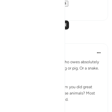
The scholars mention ...
查看更多
19
0
阅读更多课程
反思
A Siddiqui
6年前
·
参考
节 4:48
What if a complete stranger (who owes absolutely
nothing to you) called you a dog or pig. Or a snake.
How would you feel?
Now what if someone, for whom you did great
favors, associated you with these animals? Most
people would be greatly insulted.
This is d...