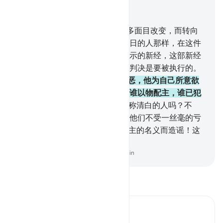
结合上下文阅读
章 4, 页 86, Juz 5
47
.
曾受天经的人啊！我将使许多面目改变，而转向
后方，或弃绝他们如弃绝犯安息日的人那样，在这件
事实现之前，你们应当信我所降示的新经，这部新经
能证实你们所有的古经。真主的判决是要被执行的。
48
.
真主必不赦宥以物配主的罪恶，他为自己所意欲
的人而赦宥比这差一等的罪过。谁以物配主，谁已犯
大罪了。
49
.
难道你没有看见自称清白的人吗？不
然，真主使他所意欲的人清白，他们不受一丝毫的亏
枉。
50
.
你看：他们怎样假借真主的名义而造谣！这
足为明白的罪恶。
-
Chinese Translation (Simplified) - Ma Jain
阅读《古兰经注》
Ibn Kathir (Abridged)