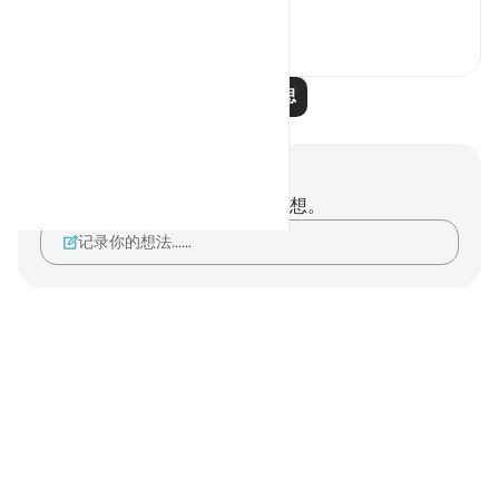
查看更多
6
0
阅读更多反思
笔记与反思
你对这节经文没有任何笔记或感想。
记录你的想法……
Notes
placeholders