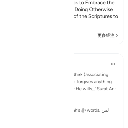
Calling the People of the Book to Embrace the
Faith, Warning them Against Doing Otherwise
Allah commands the People of the Scriptures to
believe in wha
…
阅读更多
更多经注
课程
Abu Bakr Zoud
5年前
·
参考
节 4:48
'Indeed Allah does not forgive Shirk (associating
partners in His worship), and He forgives anything
besides that (Shirk) to whoever He wills…' Surat An-
Nisa:48.
What is the wisdom behind Allah’s ﷻ words, لمن
يشاء 'to whoever He wills'?