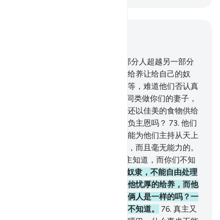
结合上下文阅读
章 16, 页 275, Juz 14
71
.
在给养上，真主使你们中一部分人超越另一部分
人，给养优厚者绝不愿把自己的给养让给自己的奴
仆，从而他们在给养上与自己平等，难道他们否认真
主的恩惠吗？
72
.
真主以你们的同类做你们的妻子，
并为你们从妻子创造儿孙。真主还以佳美的食物供给
你们。难道他们信仰虚妄，而辜负主恩吗？
73
.
他们
舍真主而崇拜（偶像），那是不能为他们主持从天上
降下的和从地上生出的一点给养，而且毫无能力的。
74
.
你们不要为真主打比喻。真主知道，而你们不知
道。
75
.
真主打一个比喻：一个奴隶，不能自由处理
任何事务，一个自由人，我赏赐他忧厚的给养，而他
秘密地和公开地加以施舍；他们俩人是一样的吗？一
切赞颂，全归真主！但他们大半不知道。
76
.
真主又