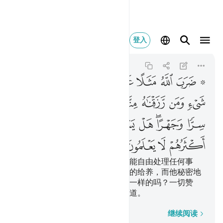
ضرب الله مثلا عبدا م
登入
An-Nahl
16:75
16:75
ﱝ ﱞ
ﱟ
ﱠ
ﱡ
ﱢ
ﱣ
ﱤ
ﱥ
ﱦ
ﱧ
ﱨ
ﱩ
ﱪ
ﱫ
ﱬ
ﱭ
ﱮ
ﱯ
ﱰﱱ
ﱲ
ﱳﱴ
ﱵ
ﱶﱷ
ﱸ
ﱹ
ﱺ
ﱻ
ﱼ
真主打一个比喻：一个奴隶，不能自由处理任何事
务，一个自由人，我赏赐他忧厚的给养，而他秘密地
和公开地加以施舍；他们俩人是一样的吗？一切赞
颂，全归真主！但他们大半不知道。
逐字逐句
继续阅读