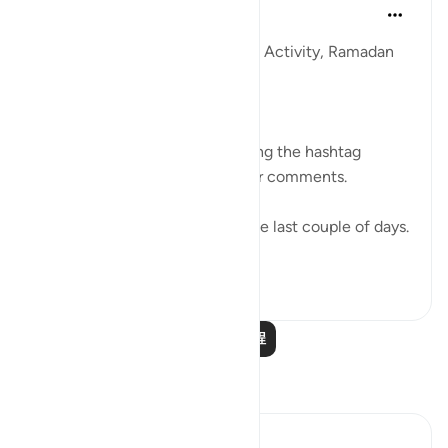
Sohaib Saeed
4年前
·
参考
节 39:29, 30:28, 16:75-76
QuranReflect Group Reflection Activity, Ramadan
1443/2022
𝐏𝐀𝐑𝐀𝐁𝐋𝐄𝐒 𝐈𝐍 𝐓𝐇𝐄 𝐐𝐔𝐑𝐀𝐍
Catch up on previous posts using the hashtag
#Parables
and please share your comments.
Apologies for the pause over the last couple of days.
Today we are gather...
查看更多
12
25
阅读更多课程
反思
Wael Hamza