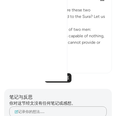
6年前
·
参考
节 16:75-76
One may be wondering, what are these two
examples? How are they related to the Sura? Let us
walk through ...
- *Verse 75* shows an example of two men:
-- one that owns nothing and is capable of nothing,
does not even own himself --> cannot provide or
help
...
查看更多
4
1
阅读更多反思
笔记与反思
你对这节经文没有任何笔记或感想。
记录你的想法……