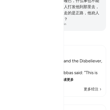
打一个比喻：两个男人，一个是哑巴，什么事也不能
做，却是他主人的累赘，无论主人打发他到那里去，
都不能带一点福利回来；另一个走的是正路，他劝人
主持公道。他们俩人是一样的吗？
-
Chinese Translation (Simplified) - Ma Jain
阅读《古兰经注》
Ibn Kathir (Abridged)
The Example of the Believer and the Disbeliever,
or the Idol and the True God
Al-`Awfi reported that Ibn `Abbas said: "This is
the example which Allah
…
阅读更多
更多经注
课程