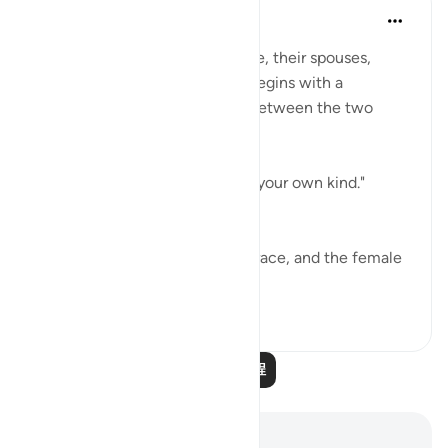
In the Shade of the Quran
31周前
·
参考
节 16:72
The third aspect looks at people, their spouses,
children and grandchildren. It begins with a
statement of the relationship between the two
sexes:
"God has given you spouses of your own kind."
(Verse 72)
All belong to the same human race, and the female
is n...
查看更多
1
0
阅读更多课程
笔记与反思