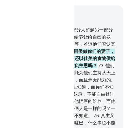
结合上下文阅读
章 16, 页 274, Juz 14
71
.
在给养上，真主使你们中一部分人超越另一部分
人，给养优厚者绝不愿把自己的给养让给自己的奴
仆，从而他们在给养上与自己平等，难道他们否认真
主的恩惠吗？
72
.
真主以你们的同类做你们的妻子，
并为你们从妻子创造儿孙。真主还以佳美的食物供给
你们。难道他们信仰虚妄，而辜负主恩吗？
73
.
他们
舍真主而崇拜（偶像），那是不能为他们主持从天上
降下的和从地上生出的一点给养，而且毫无能力的。
74
.
你们不要为真主打比喻。真主知道，而你们不知
道。
75
.
真主打一个比喻：一个奴隶，不能自由处理
任何事务，一个自由人，我赏赐他忧厚的给养，而他
秘密地和公开地加以施舍；他们俩人是一样的吗？一
切赞颂，全归真主！但他们大半不知道。
76
.
真主又
打一个比喻：两个男人，一个是哑巴，什么事也不能