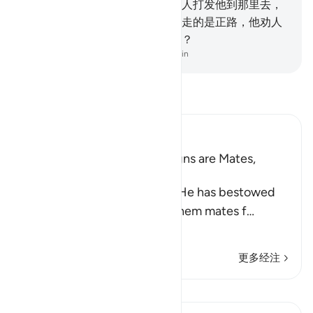
做，却是他主人的累赘，无论主人打发他到那里去，
都不能带一点福利回来；另一个走的是正路，他劝人
主持公道。他们俩人是一样的吗？
-
Chinese Translation (Simplified) - Ma Jain
阅读《古兰经注》
Ibn Kathir (Abridged)
Among His Blessings and Signs are Mates,
Children and Grandchildren
Allah mentions the blessing He has bestowed
upon His servant by giving them mates f
…
阅读更多
更多经注
课程