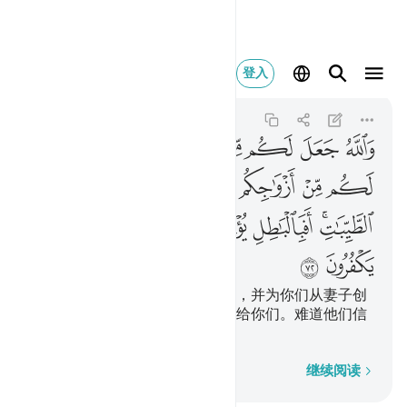
والله جعل لكم من ان
登入
An-Nahl
16:72
16:72
ﳐ
ﳑ
ﳒ
ﳓ
ﳔ
ﳕ
ﳖ
ﳗ
ﳘ
ﳙ
ﳚ
ﳛ
ﳜ
ﳝ
ﳞﳟ
ﳠ
ﳡ
ﳢ
ﳣ
ﳤ
ﳥ
ﳦ
真主以你们的同类做你们的妻子，并为你们从妻子创
造儿孙。真主还以佳美的食物供给你们。难道他们信
仰虚妄，而辜负主恩吗？
逐字逐句
继续阅读