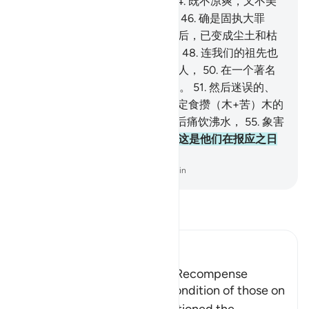
水中，
43
.
在黑烟的阴影下，
44
.
既不凉爽，又不美
观。
45
.
以前他们确是豪华的，
46
.
确是固执大罪
的，
47
.
他们常说：难道我们死后，已变成尘土和枯
骨的时候，我们必定要复活吗？
48
.
连我们的祖先也
要复活吗？
49
.
你说：前人和后人，
50
.
在一个著名
的日期和特定时间必定要被集合。
51
.
然后迷误的、
否认复活的人们啊！
52
.
你们必定食攒（木+苦）木的
果实，
53
.
而以它充饥，
54
.
然后痛饮沸水，
55
.
象害
消渴病的骆驼饮凉水一样。
56
.
这是他们在报应之日
所受的款待。
-
Chinese Translation (Simplified) - Ma Jain
阅读《古兰经注》
Ibn Kathir (Abridged)
Those on the Left and Their Recompense
After Allah mentioned the condition of those on