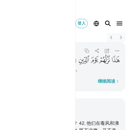
登入
Switch Quran.com to
English
هاذا نزلهم يوم الدين ٥٦
Al-Waqi'ah
56:56
56:56
ﱚ
ﱛ
ﱜ
ﱝ
ﱞ
这是他们在报应之日所受的款待。
逐字逐句
继续阅读
结合上下文阅读
章 56, 页 536, Juz 27
41
.
薄命者，薄命者是何等的人？
42
.
他们在毒风和沸