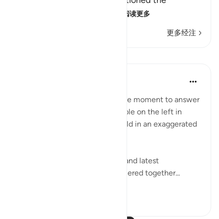
the right hand, He then mentioned the
condition of those on the
…
阅读更多
更多经注
课程
In the Shade of the Quran
32周前
·
参考
节 56:49-56
The surah seizes this appropriate moment to answer
the question posed by the people on the left in
Verses 47-48, which they unfold in an exaggerated
sense of incredulity:
"Say: All people of the earliest and latest
generations will indeed be gathered together...
查看更多
0
0
720