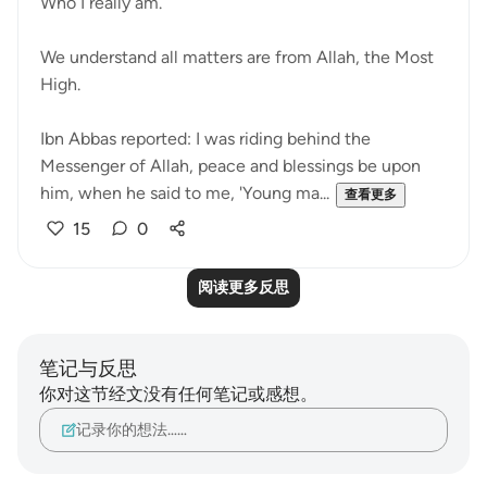
Who I really am.
We understand all matters are from Allah, the Most
High.
Ibn Abbas reported: I was riding behind the
Messenger of Allah, peace and blessings be upon
him, when he said to me, 'Young ma...
查看更多
15
0
阅读更多反思
笔记与反思
你对这节经文没有任何笔记或感想。
记录你的想法……