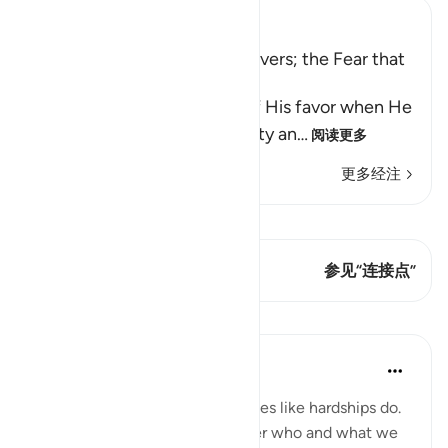
Ibn Kathir (Abridged)
Slumber Overcame the Believers; the Fear that
the Hypocrites Suffered
Allah reminds His servants of His favor when He
sent down on them tranquillity an
…
阅读更多
更多经注
查看 Qiraat
这节经文有 2 连接点
参见“连接点”
课程
Samia Mubarak
4年前
·
参考
节 3:154, 7:168, 6:42, 7:94
Nothing brings up our core values like hardships do.
Tests and trials beg us to answer who and what we