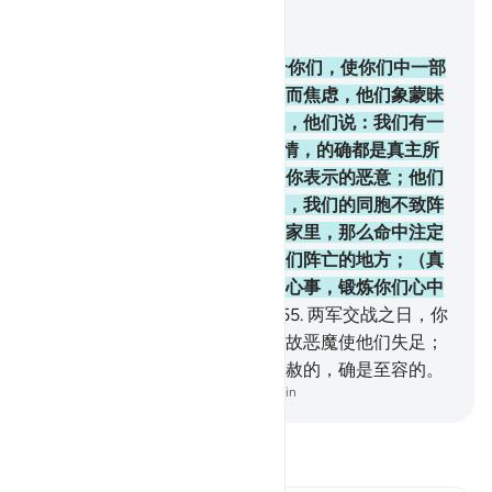
结合上下文阅读
章 3, 页 70, Juz 4
154
.
在忧患之后，他又降安宁给你们，使你们中一部
分人瞌睡；另一部分人则为自身而焦虑，他们象蒙昧
时代的人一样，对真主妄加猜测，他们说：我们有一
点胜利的希望吗? 你说：一切事情，的确都是真主所
主持的。他们的心里怀着不敢对你表示的恶意；他们
说：假若我们有一点胜利的希望，我们的同胞不致阵
亡在这里。你说：假若你们坐在家里，那么命中注定
要阵亡的人，必定外出，走到他们阵亡的地方；（真
主这样做），以便他试验你们的心事，锻炼你们心中
的信仰。真主是全知心事的。
155
.
两军交战之日，你
们中败北的人，只因他们犯过，故恶魔使他们失足；
真主确已恕饶他们。真主确是至赦的，确是至容的。
-
Chinese Translation (Simplified) - Ma Jain
阅读《古兰经注》