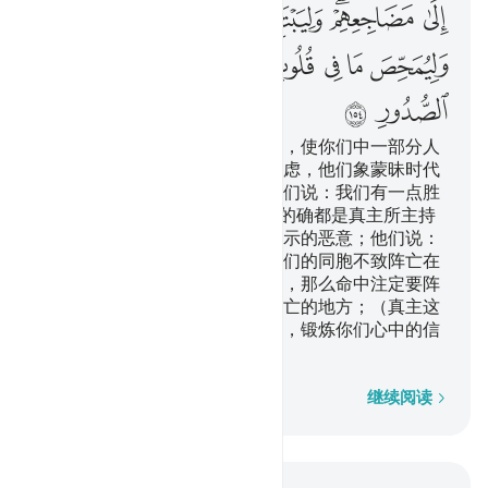
ﲃ
ﲄﲅ
ﲆ
ﲇ
ﲈ
ﲉ
ﲊ
ﲋ
ﲌ
ﲍ
ﲎﲏ
ﲐ
ﲑ
ﲒ
ﲓ
ﲔ
在忧患之后，他又降安宁给你们，使你们中一部分人
瞌睡；另一部分人则为自身而焦虑，他们象蒙昧时代
的人一样，对真主妄加猜测，他们说：我们有一点胜
利的希望吗? 你说：一切事情，的确都是真主所主持
的。他们的心里怀着不敢对你表示的恶意；他们说：
假若我们有一点胜利的希望，我们的同胞不致阵亡在
这里。你说：假若你们坐在家里，那么命中注定要阵
亡的人，必定外出，走到他们阵亡的地方；（真主这
样做），以便他试验你们的心事，锻炼你们心中的信
仰。真主是全知心事的。
逐字逐句
继续阅读