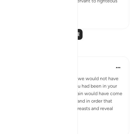
It is Allah ﷻ who enabled the servant to righteous
deeds, t...
查看更多
23
0
阅读更多课程
反思
Khalisa M.
去年
·
参考
节 3:154, 11:6
'They say, ‘Had we any control, we would not have
been slain here’; say, ‘Even if you had been in your
houses, those destined to be slain would have come
forth to their places of slaying; and in order that
Allah may test what is in your breasts and reveal
what...
查看更多
7
5