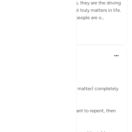
truly submit to. And many times, they are the driving
force to realign our lives to what truly matters in life.
Allah tells us in the Quran that people are o...
查看更多
50
7
Abu Bakr Zoud
5年前
·
参考
节 3:154
Allah ﷻ says:
قُل إِنَّ الأَمرَ كُلَّهُ لِلَّهِ
'Say, 'Indeed, the matter (every matter) completely
belongs to Allah.'
It is Allah who enabled the servant to repent, then
He ﷻ accepted it from him.