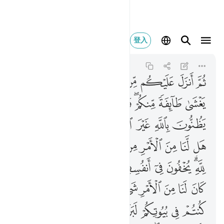
ثم انزل عليكم من بعد 
登入
Ali 'Imran
3:154
3:154
ﱁ
ﱂ
ﱃ
ﱄ
ﱅ
ﱆ
ﱇ
ﱈ
ﱉ
ﱊ
ﱋﱌ
ﱍ
ﱎ
ﱏ
ﱐ
ﱑ
ﱒ
ﱓ
ﱔ
ﱕ
ﱖﱗ
ﱘ
ﱙ
ﱚ
ﱛ
ﱜ
ﱝ
ﱞﱟ
ﱠ
ﱡ
ﱢ
ﱣ
ﱤﱥ
ﱦ
ﱧ
ﱨ
ﱩ
ﱪ
ﱫ
ﱬﱭ
ﱮ
ﱯ
ﱰ
ﱱ
ﱲ
ﱳ
ﱴ
ﱵ
ﱶ
ﱷﱸ
ﱹ
ﱺ
ﱻ
ﱼ
ﱽ
ﱾ
ﱿ
ﲀ
ﲁ
ﲂ