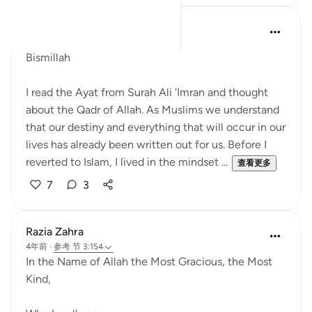
Saadiyah Adams
去年
·
参考
节 3:156, 3:168, 3:154
Bismillah
I read the Ayat from Surah Ali 'Imran and thought
about the Qadr of Allah. As Muslims we understand
that our destiny and everything that will occur in our
lives has already been written out for us. Before I
reverted to Islam, I lived in the mindset ...
查看更多
7
3
Razia Zahra
4年前
·
参考
节 3:154
In the Name of Allah the Most Gracious, the Most
Kind,