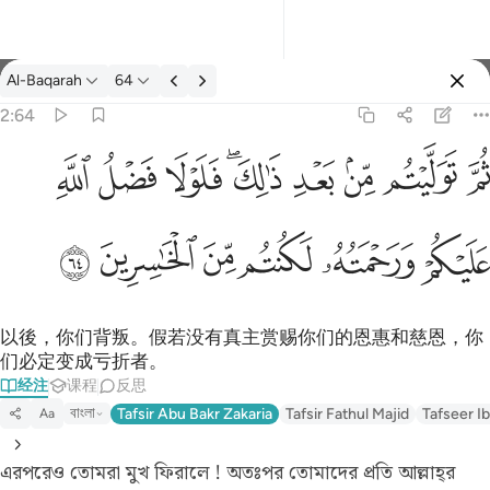
经注: Al-Baqarah 2:64
Al-Baqarah
64
登入
2:64
يتم من بعد ذالك فلولا فضل الله عليكم ورحمته لكنتم من الخاسرين ٦٤
ﱪ
ﱫ
ﱬ
ﱭ
ﱮﱯ
ﱰ
ﱱ
ﱲ
لِكَ ۖ فَلَوْلَا فَضْلُ ٱللَّهِ عَلَيْكُمْ وَرَحْمَتُهُۥ لَكُنتُم مِّنَ ٱلْخَـٰسِرِينَ ٦٤
ﱳ
ﱴ
ﱵ
ﱶ
ﱷ
ﱸ
以後，你们背叛。假若没有真主赏赐你们的恩惠和慈恩，你
们必定变成亏折者。
经注
课程
反思
বাংলা
Tafsir Abu Bakr Zakaria
Tafsir Fathul Majid
Tafseer Ib
Aa
এরপরেও তোমরা মুখ ফিরালে ! অতঃপর তোমাদের প্রতি আল্লাহ্‌র