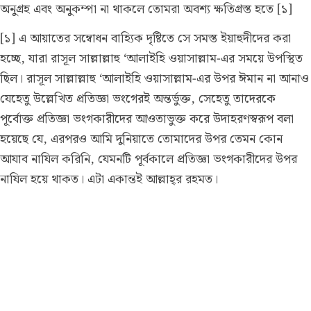
অনুগ্রহ এবং অনুকম্পা না থাকলে তোমরা অবশ্য ক্ষতিগ্রস্ত হতে [১]
[১] এ আয়াতের সম্বোধন বাহ্যিক দৃষ্টিতে সে সমস্ত ইয়াহুদীদের করা
হচ্ছে, যারা রাসূল সাল্লাল্লাহু ‘আলাইহি ওয়াসাল্লাম-এর সময়ে উপস্থিত
ছিল। রাসূল সাল্লাল্লাহু ‘আলাইহি ওয়াসাল্লাম-এর উপর ঈমান না আনাও
যেহেতু উল্লেখিত প্রতিজ্ঞা ভংগেরই অন্তর্ভুক্ত, সেহেতু তাদেরকে
পূর্বোক্ত প্রতিজ্ঞা ভংগকারীদের আওতাভুক্ত করে উদাহরণস্বরূপ বলা
হয়েছে যে, এরপরও আমি দুনিয়াতে তোমাদের উপর তেমন কোন
আযাব নাযিল করিনি, যেমনটি পূর্বকালে প্রতিজ্ঞা ভংগকারীদের উপর
নাযিল হয়ে থাকত। এটা একান্তই আল্লাহ্‌র রহমত।