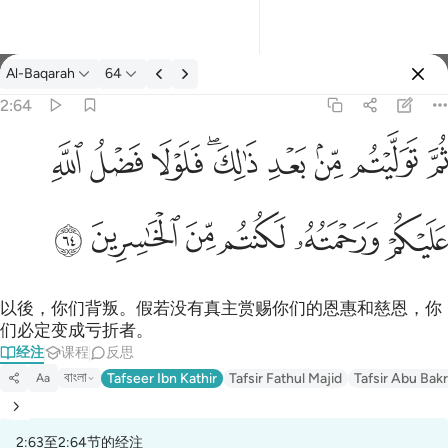
经注: Al-Baqarah 2:64
Al-Baqarah
64
登入
2:64
يتم من بعد ذالك فلولا فضل الله عليكم ورحمته لكنتم من الخاسرين ٦٤
ﱪ
ﱫ
ﱬ
ﱭ
ﱮﱯ
ﱰ
ﱱ
ﱲ
لِكَ ۖ فَلَوْلَا فَضْلُ ٱللَّهِ عَلَيْكُمْ وَرَحْمَتُهُۥ لَكُنتُم مِّنَ ٱلْخَـٰسِرِينَ ٦٤
ﱳ
ﱴ
ﱵ
ﱶ
ﱷ
ﱸ
以後，你们背叛。假若没有真主赏赐你们的恩惠和慈恩，你
们必定变成亏折者。
经注
课程
反思
বাংলা
Tafseer Ibn Kathir
Tafsir Fathul Majid
Tafsir Abu Bakr
Aa
2:63至2:64节的经注