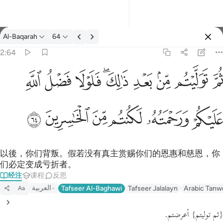
经注: Al-Baqarah 2:64
Al-Baqarah
64
登入
2:64
يتم من بعد ذالك فلولا فضل الله عليكم ورحمته لكنتم من الخاسرين ٦٤
ﱪ
ﱫ
ﱬ
ﱭ
ﱮﱯ
ﱰ
ﱱ
ﱲ
لِكَ ۖ فَلَوْلَا فَضْلُ ٱللَّهِ عَلَيْكُمْ وَرَحْمَتُهُۥ لَكُنتُم مِّنَ ٱلْخَـٰسِرِينَ ٦٤
ﱳ
ﱴ
ﱵ
ﱶ
ﱷ
ﱸ
以後，你们背叛。假若没有真主赏赐你们的恩惠和慈恩，你
们必定变成亏折者。
经注
课程
反思
العربية
Tafseer Al-Baghawi
Tafseer Jalalayn
Arabic Tanw
Aa
{ثم توليتم}
أعرضتم.