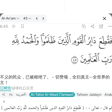
经注: Al-An'am 6:45
Al-An'am
45
登入
6:45
فقطع دابر القوم الذين ظلموا والحمد لله رب العالمين ٤٥
ﱁ
ﱂ
ﱃ
ﱄ
ﱅﱆ
ﱇ
ﱈ
َابِرُ ٱلْقَوْمِ ٱلَّذِينَ ظَلَمُوا۟ ۚ وَٱلْحَمْدُ لِلَّهِ رَبِّ ٱلْعَـٰلَمِينَ ٤٥
ﱉ
ﱊ
ﱋ
不义的民众，已被根绝了。－切赞颂，全归真主--全世界的
主！
经注
课程
反思
العربية
Al-Tafsir Al-Wasit (Tantawi)
Tafseer Jalalayn
Arab
Aa
ثم قال - تعالى - : { فَقُطِعَ دَابِرُ القوم الذين ظَلَمُواْ والحمد للَّهِ رَبِّ العالمين }