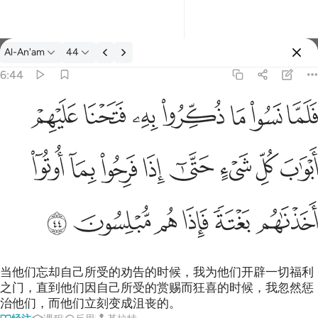
经注: Al-An'am 6:44
Al-An'am
44
登入
6:44
واب كل شيء حتى اذا فرحوا بما اوتوا اخذناهم بغتة فاذا هم مبلسون ٤٤
ﳇ
ﳈ
ﳉ
ﳊ
ﳋ
ﳌ
ﳍ
شَىْءٍ حَتَّىٰٓ إِذَا فَرِحُوا۟ بِمَآ أُوتُوٓا۟ أَخَذْنَـٰهُم بَغْتَةًۭ فَإِذَا هُم مُّبْلِسُونَ ٤٤
ﳎ
ﳏ
ﳐ
ﳑ
ﳒ
ﳓ
ﳔ
ﳕ
ﳖ
ﳗ
ﳘ
ﳙ
ﳚ
ﳛ
当他们忘却自己所受的劝告的时候，我为他们开辟一切福利
之门，直到他们因自己所受的赏赐而狂喜的时候，我忽然惩
治他们，而他们立刻变成沮丧的。