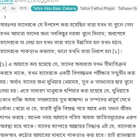
经注
课程
反思
基拉特
বাংলা
Tafsir Abu Bakr Zakaria
Tafsir Fathul Majid
Tafseer Ib
Aa
অতঃপর তাদেরকে যে উপদেশ করা হয়েছিল তারা যখন তা ভুলে গেল
তখন আমারা তাদের জন্য সবকিছুর দরজা খুলে দিলাম; অবশেষে
তাদেরকে যা দেয়া হল যখন তারা তাতে উল্লসিত হল তখন হঠাৎ
তাদেরকে পাকড়াও করলাম; ফলে তখনি তারা নিরাশ হল [১]।
[১] এ আয়াতে বলা হয়েছে যে, তাদের অবাধ্যতা যখন সীমাতিক্রম
করতে থাকে, তখন তাদেরকে একটি বিপজ্জনক পরীক্ষার সম্মুখীন করা
হয়। অর্থাৎ তাদের জন্য দুনিয়ার নেয়ামত, সুখ ও সাফল্যের দ্বার খুলে
দেয়া হয়। এতে সাধারণ মানুষকে হুশিয়ার করা হয়েছে যে, দুনিয়াতে
কোন ব্যক্তি অথবা সম্প্রদায়ের সুখ-স্বাচ্ছন্দ্য ও সম্পদের প্রাচুর্য দেখে
ধোঁকা খেয়ো না যে, তারাই বুঝি বিশুদ্ধ পথে আছে এবং সফল জীবন
যাপন করছে। অনেক সময় আযাবে পতিত অবাধ্য জাতিসমূহেরও এরূপ
অবস্থা হয়ে থাকে। তাদের ব্যাপারে আল্লাহর সিদ্ধান্ত এই যে, তাদেরকে
অকস্মাৎ কঠোর আযাবের মাধ্যমে পাকড়াও করা হবে। তাই রাসূলুল্লাহ