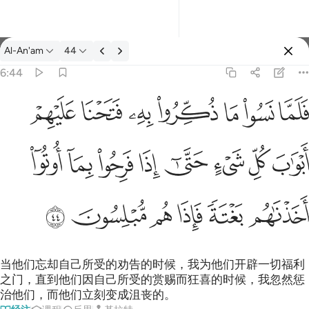
经注: Al-An'am 6:44
Al-An'am
44
登入
6:44
واب كل شيء حتى اذا فرحوا بما اوتوا اخذناهم بغتة فاذا هم مبلسون ٤٤
ﳇ
ﳈ
ﳉ
ﳊ
ﳋ
ﳌ
ﳍ
شَىْءٍ حَتَّىٰٓ إِذَا فَرِحُوا۟ بِمَآ أُوتُوٓا۟ أَخَذْنَـٰهُم بَغْتَةًۭ فَإِذَا هُم مُّبْلِسُونَ ٤٤
ﳎ
ﳏ
ﳐ
ﳑ
ﳒ
ﳓ
ﳔ
ﳕ
ﳖ
ﳗ
ﳘ
ﳙ
ﳚ
ﳛ
当他们忘却自己所受的劝告的时候，我为他们开辟一切福利
之门，直到他们因自己所受的赏赐而狂喜的时候，我忽然惩
治他们，而他们立刻变成沮丧的。