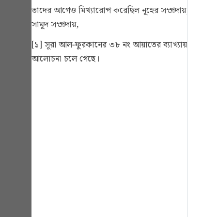
Portu
তাদের আগেও মিথ্যারোপ করেছিল নূহের সম্প্রদায়, রাস্ এ
সামূদ সম্প্রদায়,
русск
[১] সূরা আল-ফুরকানের ৩৮ নং আয়াতের ব্যাখ্যায় ‘রাস’ এর সম
Shqip
আলোচনা চলে গেছে।
ภาษา
Türkç
اردو
简体
Melay
Españ
Kiswah
Tiếng 