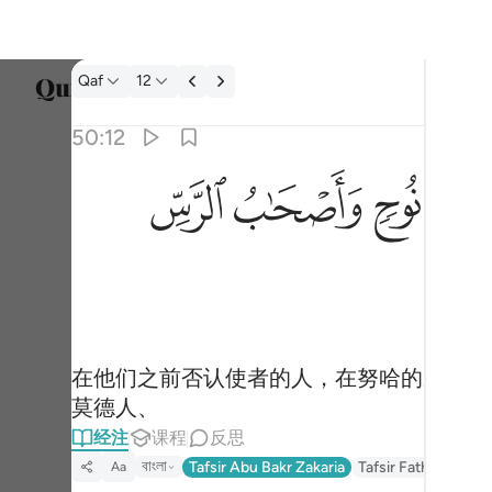
经注: Qaf 50:12
Qaf
12
选择语
50:12
Englis
ﲭ
ﲮ
ﲯ
ﲰ
كذبت قبلهم قوم نوح واصحاب الرس وثمود ١٢
العربية
كَذَّبَتْ قَبْلَهُمْ قَوْمُ نُوحٍۢ وَأَصْحَـٰبُ ٱلرَّسِّ وَثَمُودُ ١٢
বাংলা
ارسی
França
Indon
在他们之前否认使者的人，在努哈的宗族、
莫德人、
Italia
经注
课程
反思
Dutch
বাংলা
Tafsir Abu Bakr Zakaria
Tafsir Fathul Majid
Aa