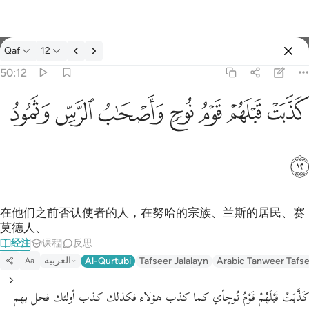
经注: Qaf 50:12
Qaf
12
登入
50:12
كذبت قبلهم قوم نوح واصحاب الرس وثمود ١٢
ﲫ
ﲬ
ﲭ
ﲮ
ﲯ
ﲰ
ﲱ
كَذَّبَتْ قَبْلَهُمْ قَوْمُ نُوحٍۢ وَأَصْحَـٰبُ ٱلرَّسِّ وَثَمُودُ ١٢
ﲲ
在他们之前否认使者的人，在努哈的宗族、兰斯的居民、赛
莫德人、
经注
课程
反思
العربية
Al-Qurtubi
Tafseer Jalalayn
Arabic Tanweer Tafs
Aa
كَذَّبَتْ قَبْلَهُمْ قَوْمُ نُوحٍأي كما كذب هؤلاء فكذلك كذب أولئك فحل بهم