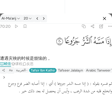
经注: Al-Ma'arij 70:20
Al-Ma'arij
20
登入
70:20
اذا مسه الشر جزوعا ٢٠
ﱰ
ﱱ
ﱲ
ﱳ
ﱴ
إِذَا مَسَّهُ ٱلشَّرُّ جَزُوعًۭا ٢٠
遭遇灾殃的时候是烦恼的，
经注
课程
反思
العربية
Tafsir Ibn Kathir
Tafseer Jalalayn
Arabic Tanweer 
Aa
ثم فسره بقوله :
( إذا مسه الشر جزوعا )
أي : إذا أصابه الضر فزع وجزع
وانخلع قلبه من شدة الرعب ، وأيس أن يحصل له بعد ذلك خير .