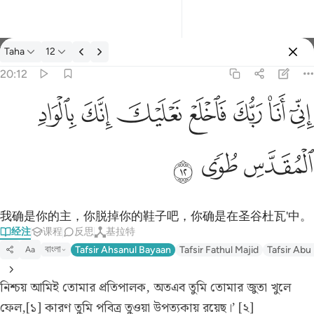
经注: Taha 20:12
Taha
12
登入
20:12
اني انا ربك فاخلع نعليك انك بالواد المقدس طوى ١٢
ﲺ
ﲻ
ﲼ
ﲽ
ﲾ
ﲿ
ﳀ
إِنِّىٓ أَنَا۠ رَبُّكَ فَٱخْلَعْ نَعْلَيْكَ ۖ إِنَّكَ بِٱلْوَادِ ٱلْمُقَدَّسِ طُوًۭى ١٢
ﳁ
ﳂ
ﳃ
我确是你的主，你脱掉你的鞋子吧，你确是在圣谷杜瓦'中。
经注
课程
反思
基拉特
বাংলা
Tafsir Ahsanul Bayaan
Tafsir Fathul Majid
Tafsir Abu
Aa
নিশ্চয় আমিই তোমার প্রতিপালক, অতএব তুমি তোমার জুতা খুলে
ফেল,[১] কারণ তুমি পবিত্র তুওয়া উপত্যকায় রয়েছ।’ [২]