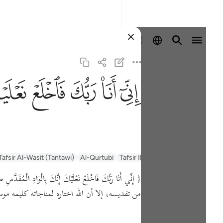
登入
ﲺ
ﲻ
ﲼ
ﲽ
ﲾ
Tafsir Al-Wasit (Tantawi)
Al-Qurtubi
Tafsir Ibn Kathir
Tafsir Muyassar
{ إِنِّي أَنَا رَبُّكَ فَاخْلَعْ نَعْلَيْكَ إِنَّكَ بِالْوَادِ الْمُقَدَّس
من تقديسه، إلا أن الله اختاره لمناجاته كليمه م