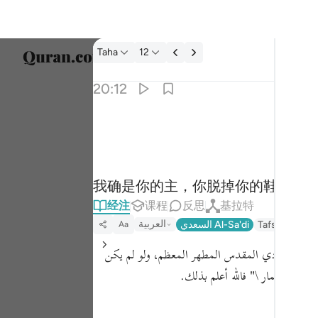
经注: Taha 20:12
Taha
12
选择语
20:12
Englis
ي انا ربك فاخلع نعليك انك بالواد المقدس طوى ١٢
العربية
ُّكَ فَٱخْلَعْ نَعْلَيْكَ ۖ إِنَّكَ بِٱلْوَادِ ٱلْمُقَدَّسِ طُوًۭى ١٢
বাংলা
我确是你的主，你脱掉你的鞋子吧，
ارسی
经注
课程
反思
基拉特
França
العربية
Tafseer Jalal
السعدي Al-Sa'di
Aa
Indon
يه، لأنه بالوادي المقدس المطهر المعظم، ولو لم يكن
Italia
ا من جلد حمار \"
فالله أعلم بذلك.
Dutch