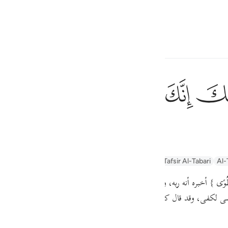
言
登入
h
ﲿ
ﳀ
ﳁ
ﳂ
ﳃ
ان
إِنِّىٓ أَنَا۠ رَب
你确是在圣谷杜瓦'中。
ف
is
ayn
Arabic Tanweer Tafseer
Tafseer Al-Baghawi
Tafsir Al-Tabari
Al-
esia
ِ طُوًى }
أخبره أنه ربه، وأمره أن يستعد ويتهيأ لمناجاته، ويهتم لذلك، ويلقي نعل
no
وسى لكفى،
وقد قال كثير من المفسرين:
\
" إن الله أمره أن يلقي نعليه، لأنهم