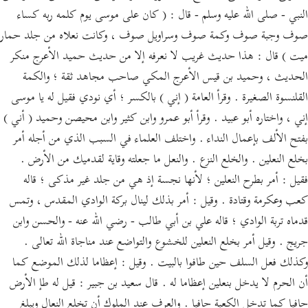
النبي - صلى الله عليه وسلم - قال : ( كان على موسى يوم كلمه ربه كساء
صوف وجبة صوف وكمة صوف وسراويل صوف ، وكانت نعلاه من جلد حمار
ميت ) قال : هذا حديث غريب لا نعرفه إلا من حديث حميد الأعرج منكر
الحديث ، وحميد بن قيس الأعرج المكي صاحب مجاهد ثقة ؛ والكمة
القلنسوة الصغيرة . وقرأ العامة ( إني ) بالكسر ؛ أي نودي فقيل له يا موسى
إني ، واختاره أبو عبيد . وقرأ أبو عمرو وابن كثير وابن محيصن وحميد ( أني )
بفتح الألف بإعمال النداء . واختلف العلماء في السبب الذي من أجله أمر
بخلع النعلين . والخلع النزع . والنعل ما جعلته وقاية لقدميك من الأرض .
فقيل : أمر بطرح النعلين ؛ لأنها نجسة إذ هي من جلد غير مذكى ؛ قاله
كعب وعكرمة وقتادة . وقيل : أمر بذلك لينال بركة الوادي المقدس ، وتمس
قدماه تربة الوادي ؛ قاله علي بن أبي طالب - رضي الله عنه - والحسن وابن
جريج . وقيل أمر بخلع النعلين للخشوع والتواضع عند مناجاة الله تعالى .
وكذلك فعل السلف حين طافوا بالبيت . وقيل : إعظاما لذلك الموضع كما
أن الحرم لا يدخل بنعلين إعظاما له . قال سعيد بن جبير : قيل له طإ الأرض
حافيا كما تدخل الكعبة حافيا . والعرف عند الملوك أن تخلع النعال ويبلغ