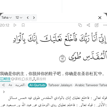
经注: Taha 20:12
Taha
12
登入
20:12
اني انا ربك فاخلع نعليك انك بالواد المقدس طوى ١٢
ﲺ
ﲻ
ﲼ
ﲽ
ﲾ
ﲿ
ﳀ
إِنِّىٓ أَنَا۠ رَبُّكَ فَٱخْلَعْ نَعْلَيْكَ ۖ إِنَّكَ بِٱلْوَادِ ٱلْمُقَدَّسِ طُوًۭى ١٢
ﳁ
ﳂ
ﳃ
我确是你的主，你脱掉你的鞋子吧，你确是在圣谷杜瓦'中。
经注
课程
反思
基拉特
العربية
Al-Qurtubi
Tafseer Jalalayn
Arabic Tanweer Tafs
Aa
قوله تعالى : فاخلع نعليك إنك بالوادي المقدس طوى فيه خمس مسائل
:الأولى : قوله تعالى : فاخلع نعليك روى الترمذي عن عبد الله بن مسعود عن