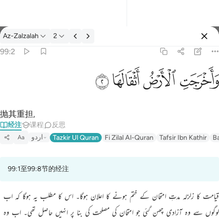
经注: Az-Zalzalah 99:2
Az-Zalzalah
2
登入
99:2
واخرجت الارض اثقالها ٢
ﱺ
ﱻ
ﱼ
ﱽ
وَأَخْرَجَتِ ٱلْأَرْضُ أَثْقَالَهَا ٢
抛其重担,
经注
课程
反思
اردو
Tazkir Ul Quran
Fi Zilal Al-Quran
Tafsir Ibn Kathir
B
Aa
99:1至99:8节的经注
قیامت کا زلزلہ مدتِ امتحان کے ختم ہونے کا اعلان ہوگا۔ اس کا مطلب یہ ہوگا کہ اب
لوگوں سے وہ آزادی چھن گئی جو امتحان کی مصلحت کی بنا پر انہیں حاصل تھی۔ اب وہ