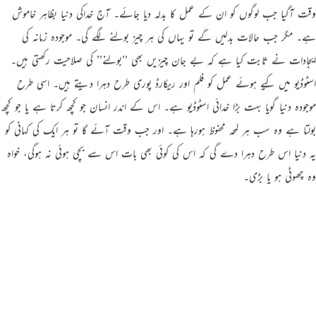
وقت آگیا جب لوگوں کو ان کے عمل کا بدلہ دیا جائے۔ آج خداکی دنیا بظاہر خاموش
ہے۔ مگر جب حالات بدلیں گے تو یہاں کی ہر چیز بولنے لگے گی۔ موجودہ زمانہ کی
ایجادات نے ثابت کیا ہے کہ بے جان چیزیں بھی ’’بولنے’’ کی صلاحیت رکھتی ہیں۔
اسٹوڈیو میں کیے ہوئے عمل کو فلم اور ریکارڈ پوری طرح دہرا دیتے ہیں۔ اسی طرح
موجودہ دنیا گویا بہت بڑا خدائی اسٹوڈیو ہے۔ اس کے اندر انسان جو کچھ کرتا ہے یا جو کچھ
بولتا ہے وہ سب ہر لمحہ محفوظ ہورہا ہے۔ اور جب وقت آئے گا تو ہر ایک کی کہانی کو
یہ دنیا اس طرح دہرا دے گی کہ اس کی کوئی بھی بات اس سے بچی ہوئی نہ ہوگی، خواہ
وہ چھوٹی ہو یا بڑی۔