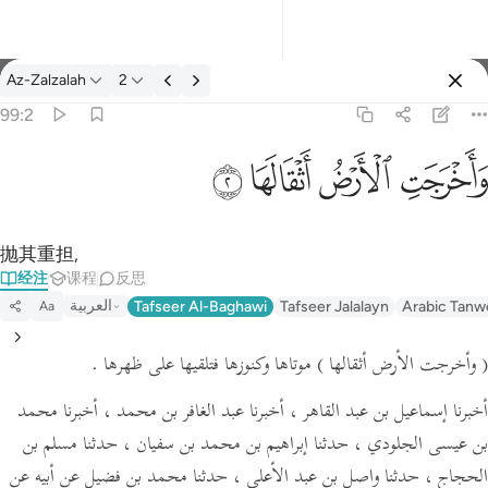
经注: Az-Zalzalah 99:2
Az-Zalzalah
2
登入
99:2
واخرجت الارض اثقالها ٢
ﱺ
ﱻ
ﱼ
ﱽ
وَأَخْرَجَتِ ٱلْأَرْضُ أَثْقَالَهَا ٢
抛其重担,
经注
课程
反思
العربية
Tafseer Al-Baghawi
Tafseer Jalalayn
Arabic Tanw
Aa
( وأخرجت الأرض أثقالها )
موتاها وكنوزها فتلقيها على ظهرها .
أخبرنا إسماعيل بن عبد القاهر ، أخبرنا عبد الغافر بن محمد ، أخبرنا محمد
بن عيسى الجلودي ، حدثنا إبراهيم بن محمد بن سفيان ، حدثنا مسلم بن
الحجاج ، حدثنا واصل بن عبد الأعلى ، حدثنا محمد بن فضيل عن أبيه عن