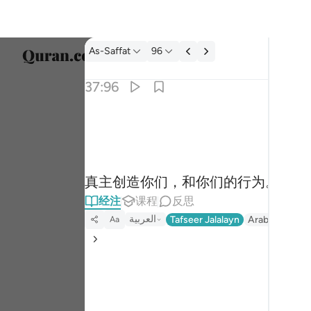
经注: As-Saffat 37:96
As-Saffat
96
选择语
37:96
Englis
والله خلقكم وما تعملون ٩٦
العربية
وَٱللَّهُ خَلَقَكُمْ وَمَا تَعْمَلُونَ ٩٦
বাংলা
真主创造你们，和你们的行为。
ارسی
经注
课程
反思
França
العربية
Tafseer Jalalayn
Arabic Tanwee
Aa
Indon
Italia
Dutch