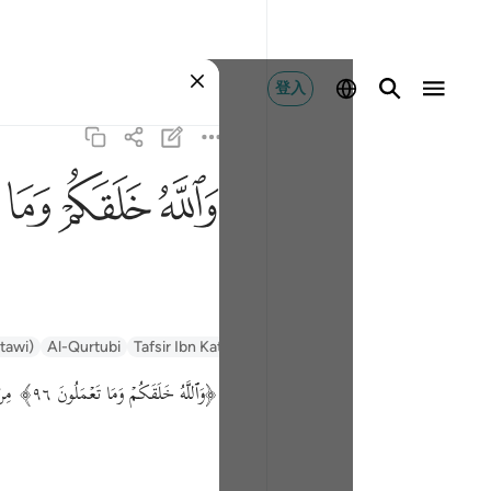
登入
ﲤ
ﲥ
ﲦ
ntawi)
Al-Qurtubi
Tafsir Ibn Kathir
Tafsir Muyassar
السعدي Al-Sa'di
﴿وَٱللَّهُ خَلَقَكُمۡ وَمَا تَعۡمَلُونَ ٩٦﴾ مِنْ نَحْتكُمْ وَمَنْحُوتكُمْ فَاعْبُدُوهُ وَحْده وَمَا مَصْدَرِيَّة وَقِيلَ مَوْصُولَة وَقِيلَ موصوفة