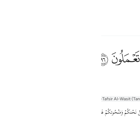
言
登入
h
ﲧ
ﲨ
ف
is
r Tafseer
Tafseer Al-Baghawi
Tafsir Al-Tabari
Al-Tafsir Al-Wasit (Ta
esia
no