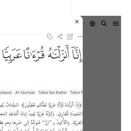
登入
ﲙ
ﲚ
ﲛ
ﲜ
السعدي Al-Sa'di
Tafsir Muyassar
Tafsir Ibn Kathir
Al-Qurtubi
antawi)
﴿إنّا أنْزَلْناهُ قُرْآنًا عَرَبِيًّا لَعَلَّكم تَعْقِلُونَ﴾ اسْتِئْنافٌ 
المُفِيدَةِ لِلْقارِئِ. وكَوْنُهُ عَرَبِيًّا يُفِيدُ إبانَةَ ألْفاظِهِ ال
العَرَبِيَّةِ. والتَّأْكِيدُ بِـ ”إنَّ“ مُتَوَجِّهٌ إلى خَبَرِها وهو ف