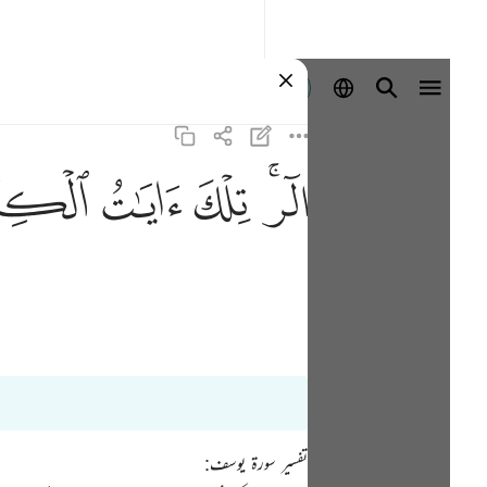
登入
ﲒﲓ
ﲔ
ﲕ
ﲖ
تفسیر سورۃ یوسف: