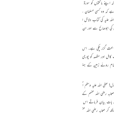
نے ماتحتوں کو سورۃ یوسف سکھاؤ۔ جو مسلمان اسے پڑھے یا اسے اپنے گھر والوں کو سکھ
guês
 ہے کہ وہ کسی مسلمان سے حسد نہ کرے۔
[الواحدي:599/2،ضعیف]
‏ لیکن اس کی سن
ий
اللہ علیہ کی کتاب دلائل النبوۃ میں ہے کہ جب یہودیوں نے یہ سورت سنی تو وہ مسلمان ہ
 کی ابوصالح سے اور ان کی سیدنا عبداللہ بن عباس رضی اللہ عنہما سے ہے۔
ไทย
e
 بحث گزر چکی ہے۔ اس کتاب یعنی قرآن شریف کی یہ آیتیں بہت واضح کھلی ہوئی اور
کامل اور مقصد کو پوری طرح واضح کر دینے والی اور وسعت و کثرت والی ہے، اسلیئے یہ
 روئے زمین کے بہتر مقام میں، وقتوں میں بہترین وقت میں نازل ہو کر ہر ایک طرح
中文
u
سول!
صلی اللہ علیہ وسلم
اگر کوئی واقعہ بیان فرماتے؟ اس پر یہ آیت اتری۔
[تفسیر ابن جریر الطبری:
ol
ابہ رضی اللہ عنہم کے سامنے تلاوت فرماتے رہے پھر انہوں نے کہا یا رسول اللہ!
صل
ili
ئی بات بیان فرماتے اس پر یہ آیت
«اللَّـهُ نَزَّلَ أَحْسَنَ الْحَدِيثِ»
[ 39-الزمر: 23 ]
‏ اتر
Việt
ھ کر صحابہ رضی اللہ عنہم نے کہا یا رسول اللہ بات سے اوپر کی اور قرآن سے نیچے کی کو