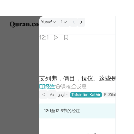
经注: Yusuf 12:1
Yusuf
1
选择语
12:1
Englis
الر تلك ايات الكتاب المبين ١
العربية
الٓر ۚ تِلْكَ ءَايَـٰتُ ٱلْكِتَـٰبِ ٱلْمُبِينِ ١
বাংলা
艾列弗，俩目，拉仪。这些是明确
ارسی
经注
课程
反思
França
اردو
Tafsir Ibn Kathir
Fi Zilal Al-Quran
Aa
Indon
12:1至12:3节的经注
Italia
Dutch