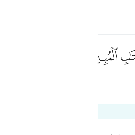
言
登入
h
ﲗ
ﲘ
的天经的节文。
ف
is
Bayan Ul Quran
Tazkir Ul Quran
esia
no