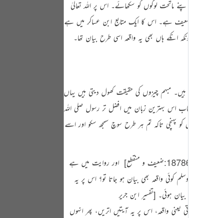
ائے یا اپنے ماتحت لوگوں کو سکھائے۔ اس پر اللہ تعالیٰ
Portu
د بہت ہی ضعیف ہے۔ اس کا ایک متابع ابن عساکر میں ہے
русск
و گئے۔ کیونکہ انکے ہاں بھی یہ واقعہ اسی طرح بیان تھا۔
Shqip
ภาษา
Türkç
 خوب صاف ہیں۔ مبہم چیزوں کی حقیقت کھول دیتی ہیں یہاں
اردو
 پاکیزہ تر کتاب اس بہترین زبان میں افضل تر رسول
صلی اللہ
 کے کمال کو پہنچی تاکہ تم ہر طرح سوچ سمجھ سکو اور اسے
简体
Melay
18786:ضعیف و منقطع]
‏ اور روایت میں ہے
Españ
ی اللہ علیہ وسلم
کوئی واقعہ بھی بیان ہو جاتا تو؟ اس پر یہ
Kiswah
ی۔ اور بات بیان ہوئی۔
[تفسیر ابن جریر
Tiếng 
ئی چیز ہوتی یعنی واقعہ، اس پر یہ آیتیں اتریں، پھر انہوں