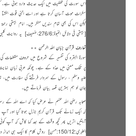
اس سورت کی فضلیت میں ایک حدیث وارد ہوئی ہے۔ کہ اپ
سکرات موت آسان کرتا ہے اور اسے اتنی قوت بخشتا
لیکن اس کی بھی تمام سندیں منکر ہیں۔ امام بیہقی رحمۃ 
[بيهقي في دلائل النبوة:276/6،ضعیف]
‏ یہ روایت کلبی
تعارف قرآن بزبان اللہ الرحمن ٭٭
سورۃ البقرہ کی تفسیر کے شروع میں حروف مقطعات کی
پر تلک معنی میں ھذہ کے ہے۔ چونکہ عربی زبان نہایت 
علیہ وسلم
، رسول کے سردار فرشتے کی سفارت میں، تمام
جان لو ہم بہترین قصہ بیان فرماتے ہیں۔
صحابہ رضی اللہ عنہم نے عرض کیا کہ اے اللہ کے ر
کہ ایک زمانے تک قرآن کریم نازل ہوتا گیا اور آپ صح
آیتیں اتریں پھر کچھ وقت کے بعد کہا کاش کہ آپ کو
الطبری:150/12:حسن]
‏ روش کلام کا ایک ہی انداز دیک