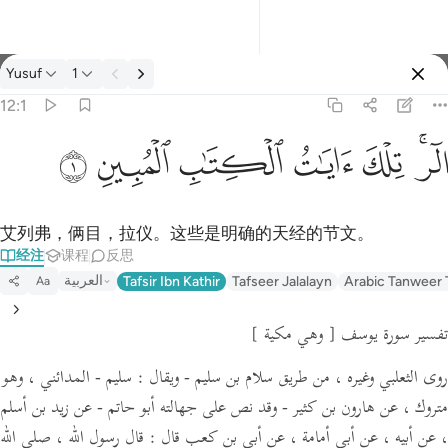
经注: Yusuf 12:1
Yusuf
1
登入
12:1
الر تلك ايات الكتاب المبين ١
ﲒﲓ
ﲔ
ﲕ
ﲖ
ﲗ
ﲘ
الٓر ۚ تِلْكَ ءَايَـٰتُ ٱلْكِتَـٰبِ ٱلْمُبِينِ ١
艾列弗，俩目，拉仪。这些是明确的天经的节文。
经注
课程
反思
العربية
Tafsir Ibn Kathir
Tafseer Jalalayn
Arabic Tanweer 
Aa
تفسير سورة يوسف
[ وهي مكية ]
روى الثعلبي وغيره ، من طريق سلام بن سليم -
ويقال :
سليم - المدائني ، وهو
متروك ، عن هارون بن كثير - وقد نص على جهالته أبو حاتم - عن زيد بن أسلم
، عن أبيه ، عن أبي أمامة ،
عن أبي بن كعب قال :
قال رسول الله ،
صلى الله