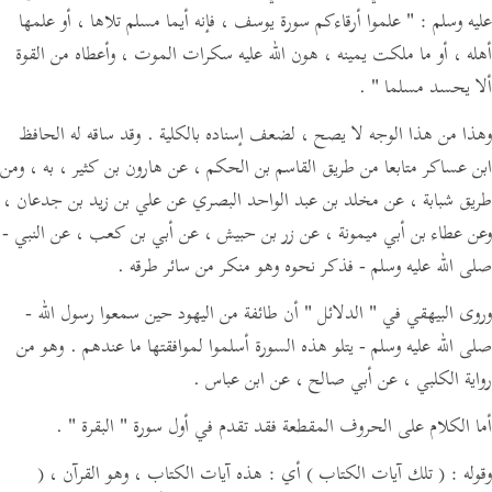
عليه وسلم :
" علموا أرقاءكم سورة يوسف ، فإنه أيما مسلم تلاها ، أو علمها
أهله ، أو ما ملكت يمينه ، هون الله عليه سكرات الموت ، وأعطاه من القوة
ألا يحسد مسلما "
.
وهذا من هذا الوجه لا يصح ، لضعف إسناده بالكلية . وقد ساقه له الحافظ
ابن عساكر متابعا من طريق القاسم بن الحكم ، عن هارون بن كثير ، به ، ومن
طريق شبابة ، عن مخلد بن عبد الواحد البصري عن علي بن زيد بن جدعان ،
وعن عطاء بن أبي ميمونة ، عن زر بن حبيش ، عن أبي بن كعب ، عن النبي -
صلى الله عليه وسلم - فذكر نحوه وهو منكر من سائر طرقه .
وروى البيهقي في
" الدلائل "
أن طائفة من اليهود حين سمعوا رسول الله -
صلى الله عليه وسلم - يتلو هذه السورة أسلموا لموافقتها ما عندهم . وهو من
رواية الكلبي ، عن أبي صالح ، عن ابن عباس .
أما الكلام على الحروف المقطعة فقد تقدم في أول سورة
" البقرة "
.
وقوله :
( تلك آيات الكتاب )
أي : هذه آيات الكتاب ، وهو القرآن ،
(