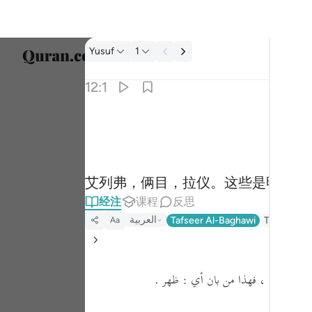
经注: Yusuf 12:1
Yusuf
1
选择语
12:1
Englis
الر تلك ايات الكتاب المبين ١
العربية
الٓر ۚ تِلْكَ ءَايَـٰتُ ٱلْكِتَـٰبِ ٱلْمُبِينِ ١
বাংলা
艾列弗，俩目，拉仪。这些是明确的
ارسی
经注
课程
反思
França
العربية
Tafseer Al-Baghawi
Tafseer Jal
Aa
Indon
Italia
 وهداه ورشده
فهذا من بان أي :
ظهر .
Dutch