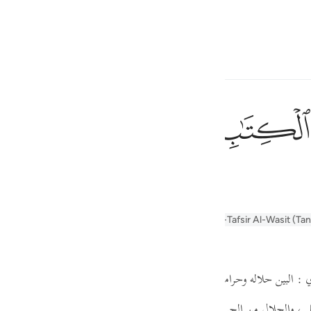
言
登入
h
ﲗ
ﲘ
天经的节文。
ف
is
alayn
Arabic Tanweer Tafseer
Tafsir Al-Tabari
Al-Tafsir Al-Wasit (Ta
esia
no
ي : البين حلاله وحرامه ، وحدوده وأحكامه
قال قتادة :
مبين - والله - بركته ،
اطل ، والحلال من الحرام ، فهذا من أبان بمعنى أظهر