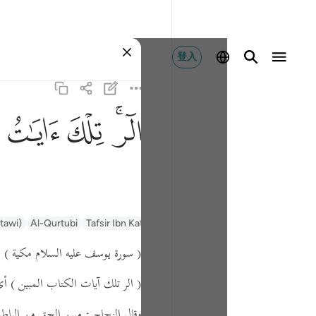
登入
ﲒﲓ
ﲔ
ﲕ
ﲖ
ntawi)
Al-Qurtubi
Tafsir Ibn Kathir
Tafsir Muyassar
السعدي Al-Sa'di
( سورة يوسف عليه السلام مكية )
( الر تلك آيات الكتاب المبين )
أ .
وقال الزجاج : مبين الحق من الب .