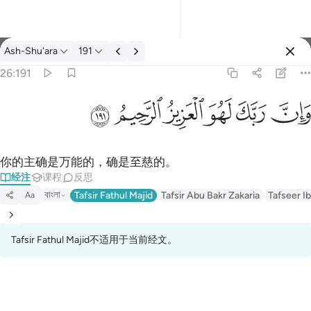
经注: Ash-Shu'ara 26:191
Ash-Shu'ara
191
登入
26:191
وان ربك لهو العزيز الرحيم ١٩١
ﱽ
ﱾ
ﱿ
ﲀ
ﲁ
ﲂ
وَإِنَّ رَبَّكَ لَهُوَ ٱلْعَزِيزُ ٱلرَّحِيمُ ١٩١
你的主确是万能的，确是至慈的。
经注
课程
反思
বাংলা
Tafsir Fathul Majid
Tafsir Abu Bakr Zakaria
Tafseer Ib
Aa
Tafsir Fathul Majid不适用于当前经文。