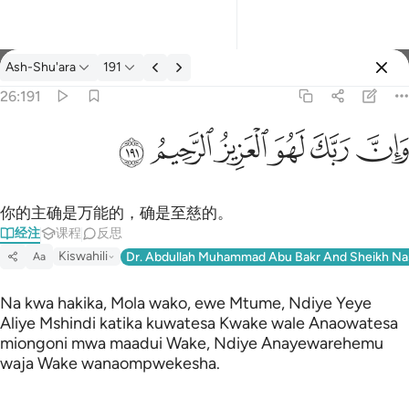
经注: Ash-Shu'ara 26:191
Ash-Shu'ara
191
登入
26:191
وان ربك لهو العزيز الرحيم ١٩١
ﱽ
ﱾ
ﱿ
ﲀ
ﲁ
ﲂ
وَإِنَّ رَبَّكَ لَهُوَ ٱلْعَزِيزُ ٱلرَّحِيمُ ١٩١
你的主确是万能的，确是至慈的。
经注
课程
反思
Kiswahili
Dr. Abdullah Muhammad Abu Bakr And Sheikh Na
Aa
Na kwa hakika, Mola wako, ewe Mtume, Ndiye Yeye
Aliye Mshindi katika kuwatesa Kwake wale Anaowatesa
miongoni mwa maadui Wake, Ndiye Anayewarehemu
waja Wake wanaompwekesha.