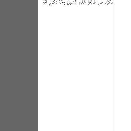
لِهِ (﴿لِيَوْمٍ عَظِيمٍ﴾ [المطففين: ٥]) . وقَدْ تَقَدَّمَ القَوْلُ في نَظائِرِهِ. وقَدْ ذَكَرْنا في طالِعَةِ هَذِهِ السُّورَةِ وجْهَ تَكْرِيرِ آيَةِ
Portu
русск
Shqip
ภาษา
Türkç
اردو
简体
Melay
Españ
Kiswah
Tiếng 