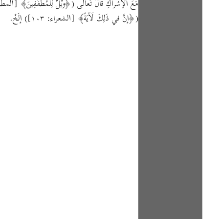
(﴿إنَّ في ذَلِكَ لَآيَةً﴾ [الشعراء: ١٠٣]) إلَخْ.