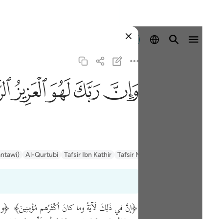
登入
ﱽ
ﱾ
ﱿ
ﲀ
ﲁ
السعدي Al-Sa'di
Tafsir Muyassar
Tafsir Ibn Kathir
Al-Qurtubi
antawi)