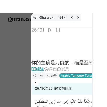
经注: Ash-Shu'ara 26:191
Ash-Shu'ara
191
选择语
26:191
Englis
وان ربك لهو العزيز الرحيم ١٩١
العربية
وَإِنَّ رَبَّكَ لَهُوَ ٱلْعَزِيزُ ٱلرَّحِيمُ ١٩١
বাংলা
你的主确是万能的，确是至慈的。
ارسی
经注
课程
反思
França
العربية
Arabic Tanweer Tafseer
Tafse
Aa
Indon
26:190至26:191节的经注
Italia
Dutch
﴿إنَّ في ذَلِكَ لَآيَةً وما كانَ أكْثَرُهم مُؤْمِنِينَ﴾ ﴿وإنَّ رَبَّكَ لَهْوَ العَزِيزُ الرَّحِيمُ﴾ . أيْ في ذَلِكَ آيَةٌ لِكُفّارِ قُرَيْشٍ إذْ كانَ حالُهم كَحالِ أصْحابِ لَيْكَةَ فَقَدْ كانُوا (ص-١٨٨)مِنَ المُطَفِّفِينَ