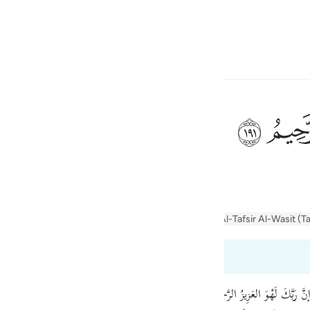
言
登入
h
ﲂ
ف
is
er Jalalayn
Tafseer Al-Baghawi
Tafsir Al-Tabari
Al-Tafsir Al-Wasit (T
esia
no