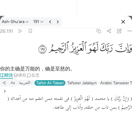
经注: Ash-Shu'ara 26:191
Ash-Shu'ara
191
登入
26:191
وان ربك لهو العزيز الرحيم ١٩١
ﱽ
ﱾ
ﱿ
ﲀ
ﲁ
ﲂ
وَإِنَّ رَبَّكَ لَهُوَ ٱلْعَزِيزُ ٱلرَّحِيمُ ١٩١
你的主确是万能的，确是至慈的。
经注
课程
反思
العربية
Tafsir Al-Tabari
Tafseer Jalalayn
Arabic Tanweer T
Aa
(
فى نقمته ممن انتقم منه من أعدائه
( لَهُوَ الْعَزِيزُ )
يا محمد
( وَإِنَّ رَبَّكَ )
الرَّحِيمُ )
بمن تاب من خلقه, وأناب إلى طاعته.