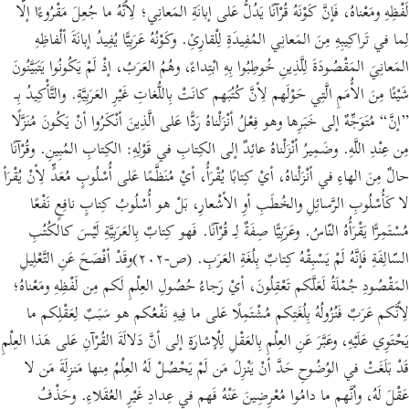
لَفْظِهِ ومَعْناهُ، فَإنَّ كَوْنَهُ قُرْآنًا يَدُلُّ عَلى إبانَةِ المَعانِي؛ لِأنَّهُ ما جُعِلَ مَقْرُوءًا إلّا
لِما في تَراكِيبِهِ مِنَ المَعانِي المُفِيدَةِ لِلْقارِئِ. وكَوْنُهُ عَرَبِيًّا يُفِيدُ إبانَةَ ألْفاظِهِ
المَعانِيَ المَقْصُودَةَ لِلَّذِينِ خُوطِبُوا بِهِ ابْتِداءً، وهُمُ العَرَبُ، إذْ لَمْ يَكُونُوا يَتَبَيَّنُونَ
شَيْئًا مِنَ الأُمَمِ الَّتِي حَوْلَهم لِأنَّ كُتُبَهم كانَتْ بِاللُّغاتِ غَيْرِ العَرَبِيَّةِ. والتَّأْكِيدُ بِـ
”إنَّ“ مُتَوَجِّهٌ إلى خَبَرِها وهو فِعْلُ أنْزَلْناهُ رَدًّا عَلى الَّذِينَ أنْكَرُوا أنْ يَكُونَ مُنَزَّلًا
مِن عِنْدِ اللَّهِ. وضَمِيرُ أنْزَلْناهُ عائِدٌ إلى الكِتابِ في قَوْلِهِ: الكِتابِ المُبِينِ. وقُرْآنًا
حالٌ مِنَ الهاءِ في أنْزَلْناهُ، أيْ كِتابًا يُقْرَأُ، أيْ مُنَظَّمًا عَلى أُسْلُوبٍ مُعَدٍّ لِأنْ يُقْرَأ
لا كَأُسْلُوبِ الرَّسائِلِ والخُطَبِ أوِ الأشْعارِ، بَلْ هو أُسْلُوبُ كِتابٍ نافِعٍ نَفْعًا
مُسْتَمِرًّا يَقْرَأُهُ النّاسُ. وعَرَبِيًّا صِفَةٌ لِـ قُرْآنًا. فَهو كِتابٌ بِالعَرَبِيَّةِ لَيْسَ كالكُتُبِ
السّالِفَةِ فَإنَّهُ لَمْ يَسْبِقْهُ كِتابٌ بِلُغَةِ العَرَبِ. (ص-٢٠٢)وقَدْ أفْصَحَ عَنِ التَّعْلِيلِ
المَقْصُودِ جُمْلَةُ لَعَلَّكم تَعْقِلُونَ، أيْ رَجاءُ حُصُولِ العِلْمِ لَكم مِن لَفْظِهِ ومَعْناهُ؛
لِأنَّكم عَرَبٌ فَنُزُولُهُ بِلُغَتِكم مُشْتَمِلًا عَلى ما فِيهِ نَفْعُكم هو سَبَبٌ لِعَقْلِكم ما
يَحْتَوِي عَلَيْهِ، وعَبَّرَ عَنِ العِلْمِ بِالعَقْلِ لِلْإشارَةِ إلى أنَّ دَلالَةَ القُرْآنِ عَلى هَذا العِلْمِ
قَدْ بَلَغَتْ في الوُضُوحِ حَدَّ أنْ يَنْزِلَ مَن لَمْ يَحْصُلْ لَهُ العِلْمُ مِنها مَنزِلَةَ مَن لا
عَقْلَ لَهُ، وأنَّهم ما دامُوا مُعْرِضِينَ عَنْهُ فَهم في عِدادِ غَيْرِ العُقَلاءِ. وحَذْفُ