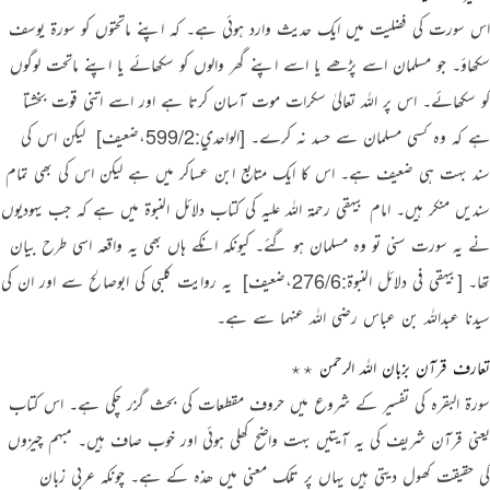
اس سورت کی فضلیت میں ایک حدیث وارد ہوئی ہے۔ کہ اپنے ماتحتوں کو سورۃ یوسف
سکھاؤ۔ جو مسلمان اسے پڑھے یا اسے اپنے گھر والوں کو سکھائے یا اپنے ماتحت لوگوں
کو سکھائے۔ اس پر اللہ تعالیٰ سکرات موت آسان کرتا ہے اور اسے اتنی قوت بخشتا
ہے کہ وہ کسی مسلمان سے حسد نہ کرے۔
[الواحدي:599/2،ضعیف]
‏ لیکن اس کی
سند بہت ہی ضعیف ہے۔ اس کا ایک متابع ابن عساکر میں ہے لیکن اس کی بھی تمام
سندیں منکر ہیں۔ امام بیہقی رحمۃ اللہ علیہ کی کتاب دلائل النبوۃ میں ہے کہ جب یہودیوں
نے یہ سورت سنی تو وہ مسلمان ہو گئے۔ کیونکہ انکے ہاں بھی یہ واقعہ اسی طرح بیان
تھا۔
[بيهقي في دلائل النبوة:276/6،ضعیف]
‏ یہ روایت کلبی کی ابوصالح سے اور ان کی
سیدنا عبداللہ بن عباس رضی اللہ عنہما سے ہے۔
تعارف قرآن بزبان اللہ الرحمن ٭٭
سورۃ البقرہ کی تفسیر کے شروع میں حروف مقطعات کی بحث گزر چکی ہے۔ اس کتاب
یعنی قرآن شریف کی یہ آیتیں بہت واضح کھلی ہوئی اور خوب صاف ہیں۔ مبہم چیزوں
کی حقیقت کھول دیتی ہیں یہاں پر تلک معنی میں ھذہ کے ہے۔ چونکہ عربی زبان