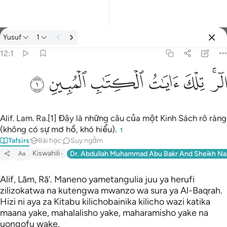
Tafsir: Yusuf 12:1
Yusuf
1
Đăng nhập
12:1
الر تلك ايات الكتاب المبين ١
ﲒﲓ
ﲔ
ﲕ
ﲖ
ﲗ
ﲘ
الٓر ۚ تِلْكَ ءَايَـٰتُ ٱلْكِتَـٰبِ ٱلْمُبِينِ ١
Alif. Lam. Ra.[1] Đây là những câu của một Kinh Sách rõ ràng
(không có sự mơ hồ, khó hiểu).
1
Tafsirs
Bài học
Suy ngẫm
Kiswahili
Dr. Abdullah Muhammad Abu Bakr And Sheikh Na
Aa
Alif, Lām, Rā’. Maneno yametangulia juu ya herufi
zilizokatwa na kutengwa mwanzo wa sura ya Al-Baqrah.
Hizi ni aya za Kitabu kilichobainika kilicho wazi katika
maana yake, mahalalisho yake, maharamisho yake na
uongofu wake.