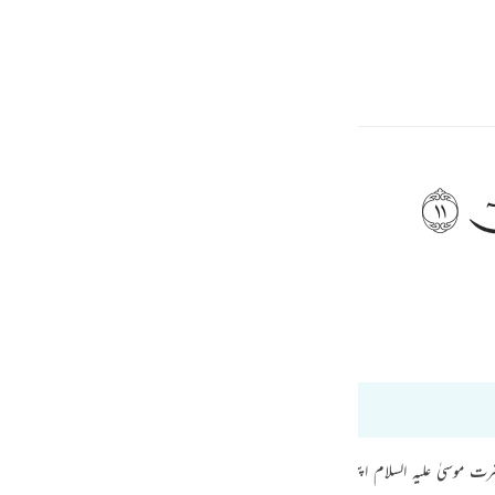
ngôn ngữ
Đăng nhập
h
ﲹ
bỗng có tiếng gọi: “Này hỡi Musa!”
ف
is
Tafsir Ibn Kathir
Tazkir Ul Quran
esia
óm các câu này. 20:10 đến 20:11
no
ہ ہے جب حضرت موسیٰ علیہ السلام اپنی اہلیہ کے ساتھ مدین سے مصر کی طرف واپس آ رہے ت