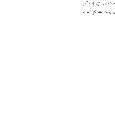
 جب آپ علیہ السلام کو آگ نظر آئی ہوگی تو یقیناً آپ علیہ السلام بہت خوش ہوئے ہوں گے۔لَّعَلِّ
guês
 کی مدد سے ہم آگ جلا کر تاپ سکیں ‘ اور یہ بھی ہوسکتا ہے کہ وہاں سے مجھے راستے
ий
ไทย
e
中文
u
ol
ili
 Việt