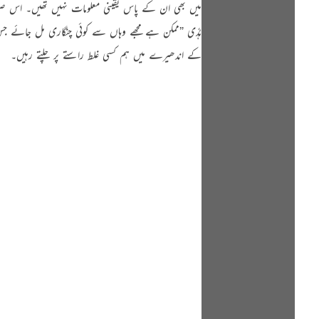
میں بھی ان کے پاس یقینی معلومات نہیں تھیں۔ اس صورت حال میں
ہُدًی ”ممکن ہے مجھے وہاں سے کوئی چنگاری مل جائے جس
کے اندھیرے میں ہم کسی غلط راستے پر چلتے رہیں۔