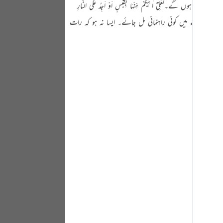
یْٓ اٰتِیْکُمْ مِّنْہَا بِقَبَسٍ اَوْ اَجِدُ عَلَی النَّارِ
Portu
 کے بارے میں کوئی راہنمائی مل جائے۔ ایسا نہ ہو کہ رات
русск
Shqip
ภาษา
Türkç
اردو
简体
Melay
Españ
Kiswah
Tiếng