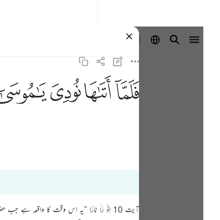
Đăng nhập
ﲵ
ﲶ
ﲷ
ﲸ
آیت 10 اِذْ رَاٰ نَارًا ”یہ اس وقت کا واقع