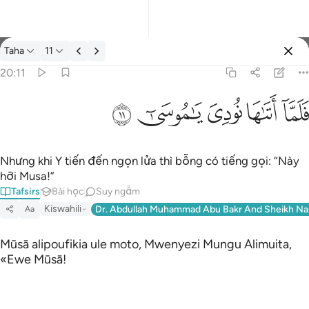
Tafsir: Taha 20:11
Taha
11
Đăng nhập
20:11
فلما اتاها نودي يا موسى ١١
ﲵ
ﲶ
ﲷ
ﲸ
ﲹ
فَلَمَّآ أَتَىٰهَا نُودِىَ يَـٰمُوسَىٰٓ ١١
Nhưng khi Y tiến đến ngọn lửa thì bỗng có tiếng gọi: “Này
hỡi Musa!”
Tafsirs
Bài học
Suy ngẫm
Kiswahili
Dr. Abdullah Muhammad Abu Bakr And Sheikh Na
Aa
Mūsā alipoufikia ule moto, Mwenyezi Mungu Alimuita,
«Ewe Mūsā!