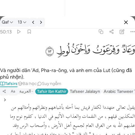
Tafsir: Qaf 50:13
Qaf
13
Đăng nhập
50:13
وعاد وفرعون واخوان لوط ١٣
ﲳ
ﲴ
ﲵ
ﲶ
ﲷ
وَعَادٌۭ وَفِرْعَوْنُ وَإِخْوَٰنُ لُوطٍۢ ١٣
Và người dân ‘Ad, Pha-ra-ông, và anh em của Lut (cũng đã
phủ nhận).
Tafsirs
Bài học
Suy ngẫm
العربية
Tafsir Ibn Kathir
Tafseer Jalalayn
Arabic Tanweer 
Aa
يقول تعالى متهددا لكفار قريش بما أحله بأشباههم ونظرائهم وأمثالهم من
المكذبين قبلهم ، من النقمات والعذاب الأليم في الدنيا ، كقوم نوح وما
عذبهم الله به من الغرق العام لجميع أهل الأرض ، وأصحاب الرس وقد