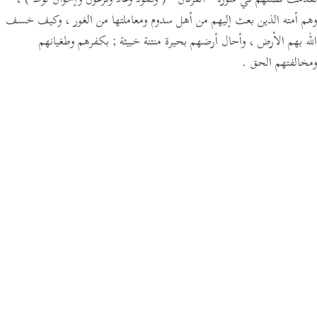
تقدمت قصتهم في سورة
" الفرقان "
( وثمود وعاد وفرعون وإخوان لوط )
،
وهم أمته الذين بعث إليهم من أهل سدوم ومعاملتها من الغور ، وكيف خسف
الله بهم الأرض ، وأحال أرضهم بحيرة منتنة خبيثة ; بكفرهم وطغيانهم
ومخالفتهم الحق .