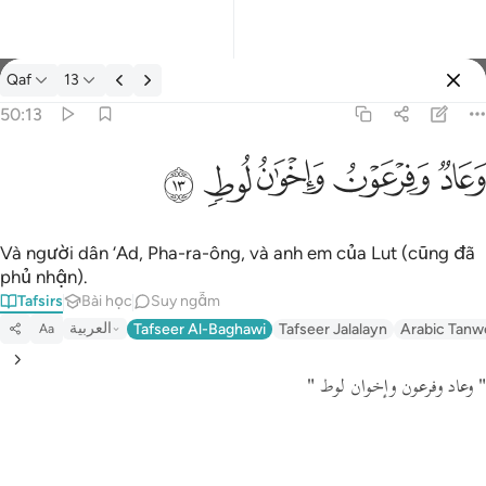
Tafsir: Qaf 50:13
Qaf
13
Đăng nhập
50:13
وعاد وفرعون واخوان لوط ١٣
ﲳ
ﲴ
ﲵ
ﲶ
ﲷ
وَعَادٌۭ وَفِرْعَوْنُ وَإِخْوَٰنُ لُوطٍۢ ١٣
Và người dân ‘Ad, Pha-ra-ông, và anh em của Lut (cũng đã
phủ nhận).
Tafsirs
Bài học
Suy ngẫm
العربية
Tafseer Al-Baghawi
Tafseer Jalalayn
Arabic Tanw
Aa
" وعاد وفرعون وإخوان لوط "