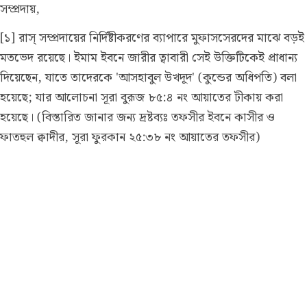
সম্প্রদায়,
[১] রাস্ সম্প্রদায়ের নির্দিষ্টীকরণের ব্যাপারে মুফাসসেরদের মাঝে বড়ই
মতভেদ রয়েছে। ইমাম ইবনে জারীর ত্বাবারী সেই উক্তিটিকেই প্রাধান্য
দিয়েছেন, যাতে তাদেরকে 'আসহাবুল উখদূদ' (কুন্ডের অধিপতি) বলা
হয়েছে; যার আলোচনা সূরা বুরূজ ৮৫:৪ নং আয়াতের টীকায় করা
হয়েছে।
(বিস্তারিত জানার জন্য দ্রষ্টব্যঃ তফসীর ইবনে কাসীর ও
ফাতহুল ক্বাদীর, সূরা ফুরকান ২৫:৩৮ নং আয়াতের তফসীর)