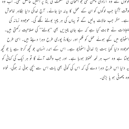
لوگوں سے وہ آزادی چھن گئی جو امتحان کی مصلحت کی بنا پر انہیں حاصل تھی۔ اب وہ
وقت آگیا جب لوگوں کو ان کے عمل کا بدلہ دیا جائے۔ آج خداکی دنیا بظاہر خاموش
ہے۔ مگر جب حالات بدلیں گے تو یہاں کی ہر چیز بولنے لگے گی۔ موجودہ زمانہ کی
ایجادات نے ثابت کیا ہے کہ بے جان چیزیں بھی ’’بولنے’’ کی صلاحیت رکھتی ہیں۔
اسٹوڈیو میں کیے ہوئے عمل کو فلم اور ریکارڈ پوری طرح دہرا دیتے ہیں۔ اسی طرح
موجودہ دنیا گویا بہت بڑا خدائی اسٹوڈیو ہے۔ اس کے اندر انسان جو کچھ کرتا ہے یا جو کچھ
بولتا ہے وہ سب ہر لمحہ محفوظ ہورہا ہے۔ اور جب وقت آئے گا تو ہر ایک کی کہانی کو
یہ دنیا اس طرح دہرا دے گی کہ اس کی کوئی بھی بات اس سے بچی ہوئی نہ ہوگی، خواہ
وہ چھوٹی ہو یا بڑی۔