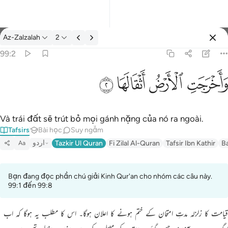
Tafsir: Az-Zalzalah 99:2
Az-Zalzalah
2
Đăng nhập
99:2
واخرجت الارض اثقالها ٢
ﱺ
ﱻ
ﱼ
ﱽ
وَأَخْرَجَتِ ٱلْأَرْضُ أَثْقَالَهَا ٢
Và trái đất sẽ trút bỏ mọi gánh nặng của nó ra ngoài.
Tafsirs
Bài học
Suy ngẫm
اردو
Tazkir Ul Quran
Fi Zilal Al-Quran
Tafsir Ibn Kathir
B
Aa
Bạn đang đọc phần chú giải Kinh Qur'an cho nhóm các câu này.
99:1 đến 99:8
قیامت کا زلزلہ مدتِ امتحان کے ختم ہونے کا اعلان ہوگا۔ اس کا مطلب یہ ہوگا کہ اب