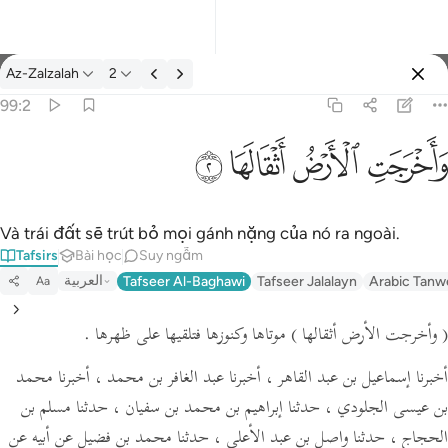
Tafsir: Az-Zalzalah 99:2
Az-Zalzalah
2
Đăng nhập
99:2
واخرجت الارض اثقالها ٢
ﱺ
ﱻ
ﱼ
ﱽ
وَأَخْرَجَتِ ٱلْأَرْضُ أَثْقَالَهَا ٢
Và trái đất sẽ trút bỏ mọi gánh nặng của nó ra ngoài.
Tafsirs
Bài học
Suy ngẫm
العربية
Tafseer Al-Baghawi
Tafseer Jalalayn
Arabic Tanw
Aa
( وأخرجت الأرض أثقالها )
موتاها وكنوزها فتلقيها على ظهرها .
أخبرنا إسماعيل بن عبد القاهر ، أخبرنا عبد الغافر بن محمد ، أخبرنا محمد
بن عيسى الجلودي ، حدثنا إبراهيم بن محمد بن سفيان ، حدثنا مسلم بن
الحجاج ، حدثنا واصل بن عبد الأعلى ، حدثنا محمد بن فضيل عن أبيه عن