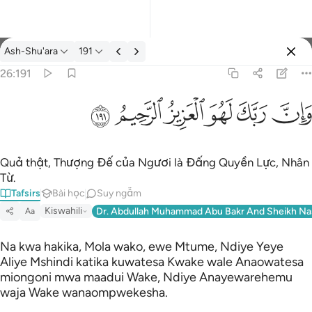
Tafsir: Ash-Shu'ara 26:191
Ash-Shu'ara
191
Đăng nhập
26:191
وان ربك لهو العزيز الرحيم ١٩١
ﱽ
ﱾ
ﱿ
ﲀ
ﲁ
ﲂ
وَإِنَّ رَبَّكَ لَهُوَ ٱلْعَزِيزُ ٱلرَّحِيمُ ١٩١
Quả thật, Thượng Đế của Ngươi là Đấng Quyền Lực, Nhân
Từ.
Tafsirs
Bài học
Suy ngẫm
Kiswahili
Dr. Abdullah Muhammad Abu Bakr And Sheikh Na
Aa
Na kwa hakika, Mola wako, ewe Mtume, Ndiye Yeye
Aliye Mshindi katika kuwatesa Kwake wale Anaowatesa
miongoni mwa maadui Wake, Ndiye Anayewarehemu
waja Wake wanaompwekesha.