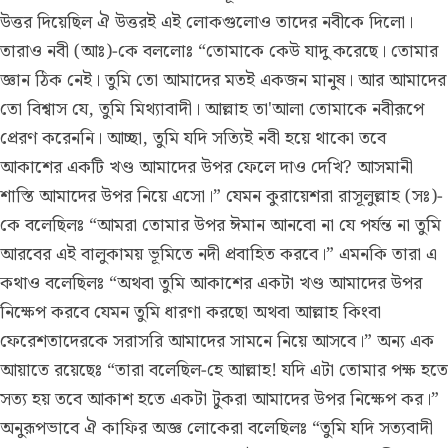
উত্তর দিয়েছিল ঐ উত্তরই এই লোকগুলোও তাদের নবীকে দিলো।
তারাও নবী (আঃ)-কে বললোঃ “তোমাকে কেউ যাদু করেছে। তোমার
জ্ঞান ঠিক নেই। তুমি তো আমাদের মতই একজন মানুষ। আর আমাদের
তো বিশ্বাস যে, তুমি মিথ্যাবাদী। আল্লাহ তা'আলা তোমাকে নবীরূপে
প্রেরণ করেননি। আচ্ছা, তুমি যদি সত্যিই নবী হয়ে থাকো তবে
আকাশের একটি খণ্ড আমাদের উপর ফেলে দাও দেখি? আসমানী
শাস্তি আমাদের উপর নিয়ে এসো।” যেমন কুরায়েশরা রাসূলুল্লাহ (সঃ)-
কে বলেছিলঃ “আমরা তোমার উপর ঈমান আনবো না যে পর্যন্ত না তুমি
আরবের এই বালুকাময় ভূমিতে নদী প্রবাহিত করবে।” এমনকি তারা এ
কথাও বলেছিলঃ “অথবা তুমি আকাশের একটা খণ্ড আমাদের উপর
নিক্ষেপ করবে যেমন তুমি ধারণা করছো অথবা আল্লাহ কিংবা
ফেরেশতাদেরকে সরাসরি আমাদের সামনে নিয়ে আসবে।” অন্য এক
আয়াতে রয়েছেঃ “তারা বলেছিল-হে আল্লাহ! যদি এটা তোমার পক্ষ হতে
সত্য হয় তবে আকাশ হতে একটা টুকরা আমাদের উপর নিক্ষেপ কর।”
অনুরূপভাবে ঐ কাফির অজ্ঞ লোকেরা বলেছিলঃ “তুমি যদি সত্যবাদী