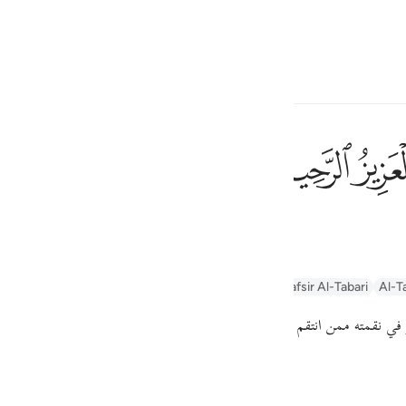
ngôn ngữ
Đăng nhập
h
ﲁ
ﲂ
 Đấng Quyền Lực, Nhân Từ.
ف
is
yn
Arabic Tanweer Tafseer
Tafseer Al-Baghawi
Tafsir Al-Tabari
Al-T
esia
ز في نقمته ممن انتقم منه من أعدائه، الرحيم بعباده الموحدين
no