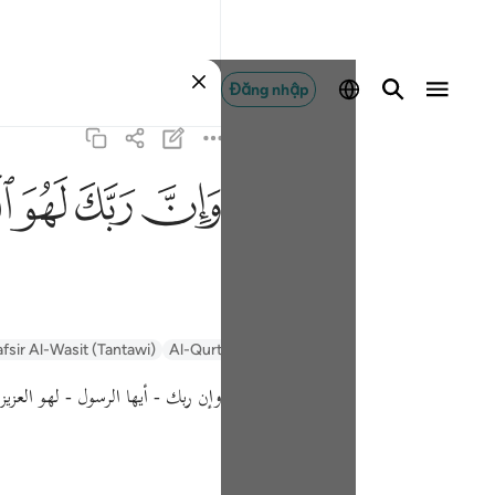
Đăng nhập
ﱽ
ﱾ
ﱿ
ﲀ
afsir Al-Wasit (Tantawi)
Al-Qurtubi
Tafsir Ibn Kathir
السعدي Al-Sa'di
وإن ربك - أيها الرسول - لهو العزي.