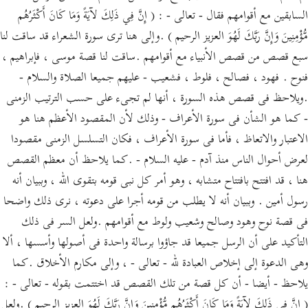
السابقين مع أقوامهم فقال - تعالى - : ( إِنَّ فِي ذَلِكَ لآيَةً وَمَا كَانَ أَكْثَرُهُم
مُّؤْمِنِينَ وَإِنَّ رَبَّكَ لَهُوَ العزيز الرحيم ) .وإلى هنا ترى سورة الشعراء قد ساقت لنا
سبع قصص من قصص الأنبياء مع أقوامهم .ساقت لنا قصة موسى ، فإبراهيم ،
فنوح . فهود ، فصالح ، فلوط ، فشعيب - عليهم جميعا الصلاة والسلام -
.ويلاحظ فى قصص هذه السورة ، أنها لم تجىء على حسب الترتيب الزمنى
- كما هو الشأن فى سورة الأعراف - وذلك لأن المقصود الأعظم هنا هو
الاعتبار والاتعاظ ، فأما فى سورة الأعراف ، فكان التسلسل الزمنى مقصودا
لعرض أحوال الناس منذ آدم - عليه السلام - .كما يلاحظ أن معظم القصص
هنا ، قد افتتح بافتتاح متشابه ، وهو أمر كل نبى قومه بتقوى الله ، وببيان أنه
رسول أمين . وببيان أنه لا يطلب من قومه أجرا على دعوته ، نرى ذلك واضحا
فى قصة نوح وهود وصالح وشعيب ولوط مع أقوامهم .ولعل السر فى ذلك
التأكيد على أن الرسل جميعا قد جاؤوا برسالة واحدة فى أصولها وأسسها ، ألا
وهى الدعوة إلى إخلاص العبادة لله - تعالى - ، وإلى مكارم الأخلاق .كما
يلاحظ - أيضا - أن كل قصة من تلك القصص قد اختتمت بقوله - تعالى - :
( إِنَّ فِي ذَلِكَ لآيَةً وَمَا كَانَ أَكْثَرُهُم مُّؤْمِنِينَ وَإِنَّ رَبَّكَ لَهُوَ العزيز الرحيم ) .ولعل