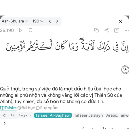
Tafsir: Ash-Shu'ara 26:190
Ash-Shu'ara
190
Đăng nhập
26:190
ان في ذالك لاية وما كان اكثرهم مومنين ١٩٠
ﱳ
ﱴ
ﱵ
ﱶﱷ
ﱸ
ﱹ
ﱺ
ﱻ
إِنَّ فِى ذَٰلِكَ لَـَٔايَةًۭ ۖ وَمَا كَانَ أَكْثَرُهُم مُّؤْمِنِينَ ١٩٠
ﱼ
Quả thật, trong sự việc đó là một dấu hiệu (bài học cho
những ai phủ nhận và không vâng lời các vị Thiên Sứ của
Allah); tuy nhiên, đa số bọn họ không có đức tin.
Tafsirs
Bài học
Suy ngẫm
العربية
Tafseer Al-Baghawi
Tafseer Jalalayn
Arabic Tanw
Aa