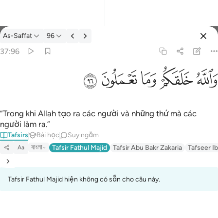
Tafsir: As-Saffat 37:96
As-Saffat
96
Đăng nhập
37:96
والله خلقكم وما تعملون ٩٦
ﲤ
ﲥ
ﲦ
ﲧ
ﲨ
وَٱللَّهُ خَلَقَكُمْ وَمَا تَعْمَلُونَ ٩٦
“Trong khi Allah tạo ra các người và những thứ mà các
người làm ra.”
Tafsirs
Bài học
Suy ngẫm
বাংলা
Tafsir Fathul Majid
Tafsir Abu Bakr Zakaria
Tafseer Ib
Aa
Tafsir Fathul Majid hiện không có sẵn cho câu này.