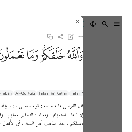
Đăng nhập
ﲤ
ﲥ
ﲦ
ﲧ
السعدي Al-Sa'di
Tafsir Muyassar
Tafsir Ibn Kathir
Al-Qurtubi
-Tabari
قال القرطبى ما ملخصه : قوله - تعالى - : ( والله 
إن " ما " استفهام ، ومعناه : التحقير لعملهم . 
وعملكم ، وهذا مذهب أهل السنة ، أن الأفعال خلق