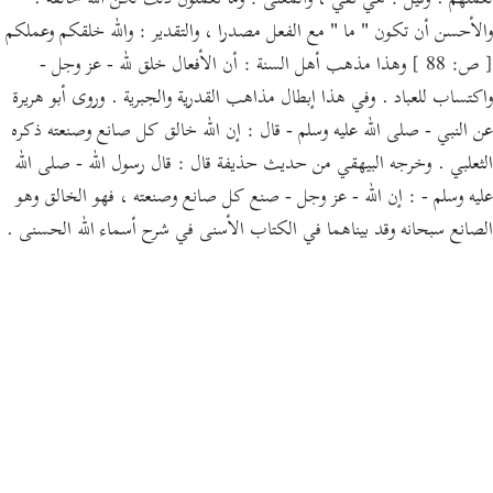
لعملهم . وقيل : هي نفي ، والمعنى : وما تعملون ذلك لكن الله خالقه .
والأحسن أن تكون " ما " مع الفعل مصدرا ، والتقدير : والله خلقكم وعملكم
[ ص: 88 ] وهذا مذهب أهل السنة : أن الأفعال خلق لله - عز وجل -
واكتساب للعباد . وفي هذا إبطال مذاهب القدرية والجبرية . وروى أبو هريرة
عن النبي - صلى الله عليه وسلم - قال : إن الله خالق كل صانع وصنعته ذكره
الثعلبي . وخرجه البيهقي من حديث حذيفة قال : قال رسول الله - صلى الله
عليه وسلم - : إن الله - عز وجل - صنع كل صانع وصنعته ، فهو الخالق وهو
الصانع سبحانه وقد بيناهما في الكتاب الأسنى في شرح أسماء الله الحسنى .