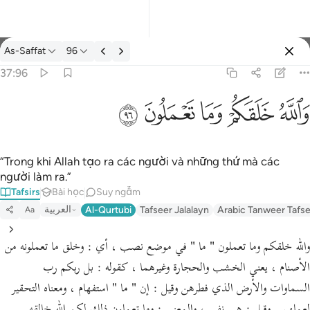
Tafsir: As-Saffat 37:96
As-Saffat
96
Đăng nhập
37:96
والله خلقكم وما تعملون ٩٦
ﲤ
ﲥ
ﲦ
ﲧ
ﲨ
وَٱللَّهُ خَلَقَكُمْ وَمَا تَعْمَلُونَ ٩٦
“Trong khi Allah tạo ra các người và những thứ mà các
người làm ra.”
Tafsirs
Bài học
Suy ngẫm
العربية
Al-Qurtubi
Tafseer Jalalayn
Arabic Tanweer Tafs
Aa
والله خلقكم وما تعملون " ما " في موضع نصب ، أي : وخلق ما تعملونه من
الأصنام ، يعني الخشب والحجارة وغيرهما ، كقوله : بل ربكم رب
السماوات والأرض الذي فطرهن وقيل : إن " ما " استفهام ، ومعناه التحقير