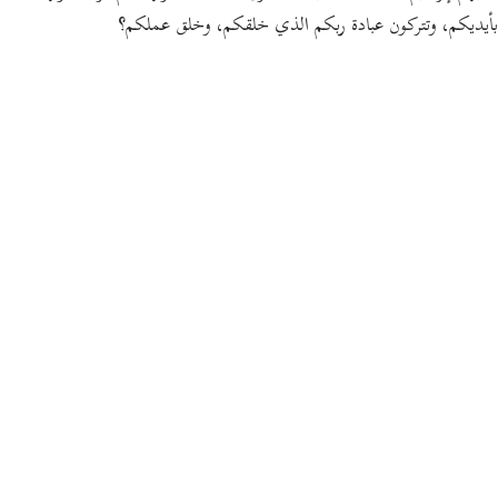
بأيديكم، وتتركون عبادة ربكم الذي خلقكم، وخلق عملكم؟