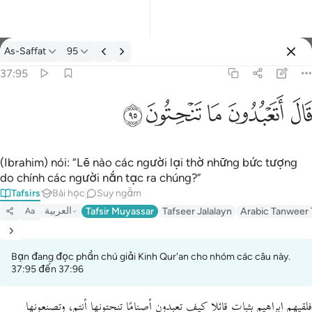
Tafsir: As-Saffat 37:95
As-Saffat
95
Đăng nhập
37:95
قال اتعبدون ما تنحتون ٩٥
ﲟ
ﲠ
ﲡ
ﲢ
ﲣ
قَالَ أَتَعْبُدُونَ مَا تَنْحِتُونَ ٩٥
(Ibrahim) nói: “Lẽ nào các người lại thờ những bức tượng
do chính các người nắn tạc ra chúng?”
Tafsirs
Bài học
Suy ngẫm
العربية
Tafsir Muyassar
Tafseer Jalalayn
Arabic Tanweer 
Aa
Bạn đang đọc phần chú giải Kinh Qur'an cho nhóm các câu này.
37:95 đến 37:96
فلقيهم إبراهيم بثبات قائلا كيف تعبدون أصنامًا تنحتونها أنتم، وتصنعونها